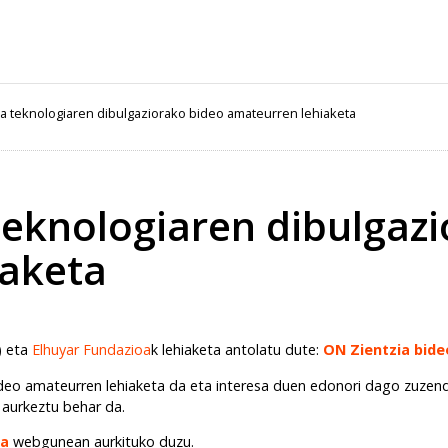
ta teknologiaren dibulgaziorako bideo amateurren lehiaketa
 teknologiaren dibulgaz
iaketa
) eta
Elhuyar Fundazioa
k lehiaketa antolatu dute:
ON Zientzia bide
deo amateurren lehiaketa da eta interesa duen edonori dago zuzendu
k aurkeztu behar da.
ta
webgunean aurkituko duzu.