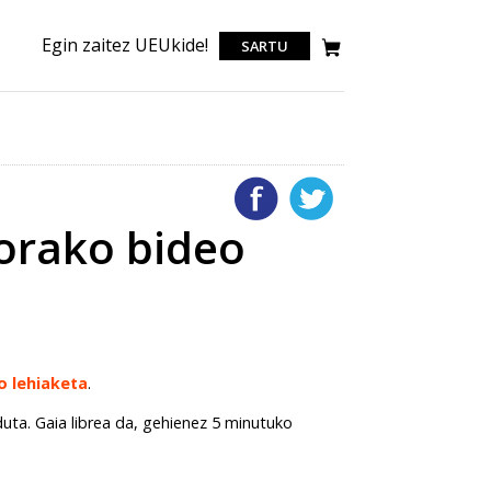
Egin zaitez UEUkide!
SARTU
iorako bideo
o lehiaketa
.
ta. Gaia librea da, gehienez 5 minutuko