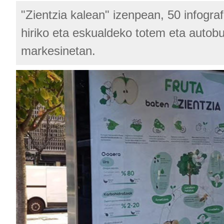
"Zientzia kalean" izenpean, 50 infografi
hiriko eta eskualdeko totem eta autob
markesinetan.