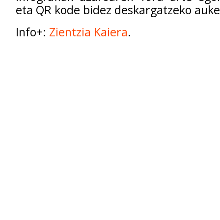
eta QR kode bidez deskargatzeko auke
Info+:
Zientzia Kaiera
.