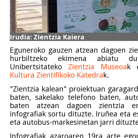
Irudia: Zientzia Kaiera
Eguneroko gauzen atzean dagoen zien
hurbiltzeko ekimena abiatu du
Unibertsitateko
Zientzia Museoa
k 
Kultura Zientifikoko Katedra
k.
"Zientzia kalean" proiektuan garagard
baten, sakelako telefono baten, aut
baten atzean dagoen zientzia e
infografiak sortu dituzte. Iruñea eta
eta autobus-markesinetan jarri dituzte
Infografiak azaroaren 19ra arte ego