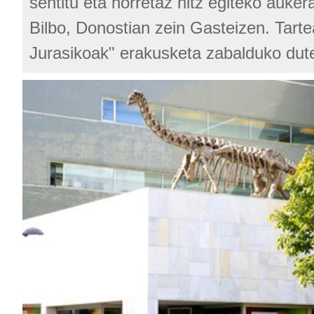
sentitu eta horretaz hitz egiteko auker
Bilbo, Donostian zein Gasteizen. Tart
Jurasikoak" erakusketa zabalduko dute