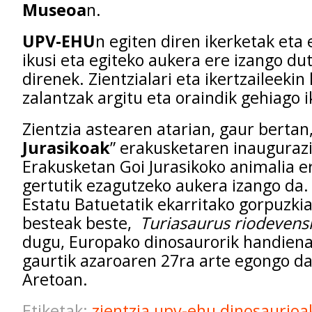
Museoa
n.
UPV-EHU
n egiten diren ikerketak et
ikusi eta egiteko aukera ere izango du
direnek. Zientzialari eta ikertzaileekin 
zalantzak argitu eta oraindik gehiago i
Zientzia astearen atarian, gaur bertan,
Jurasikoak
” erakusketaren inauguraz
Erakusketan Goi Jurasikoko animalia e
gertutik ezagutzeko aukera izango da. 
Estatu Batuetatik ekarritako gorpuzkia
besteak beste,
Turiasaurus riodevens
dugu, Europako dinosaurorik handiena
gaurtik azaroaren 27ra arte egongo da 
Aretoan.
Etiketak:
zientzia
upv-ehu
dinosaurio