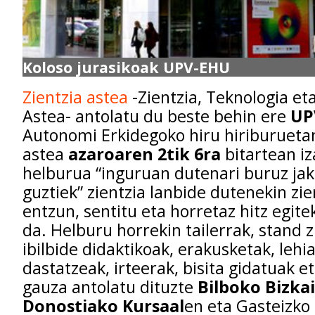
Koloso jurasikoak UPV-EHU
Zientzia astea
-Zientzia, Teknologia et
Astea- antolatu du beste behin ere
UP
Autonomi Erkidegoko hiru hiriburuetan.
astea
azaroaren 2tik 6ra
bitartean i
helburua “inguruan dutenari buruz ja
guztiek” zientzia lanbide dutenekin zien
entzun, sentitu eta horretaz hitz egite
da. Helburu horrekin tailerrak, stand z
ibilbide didaktikoak, erakusketak, lehia
dastatzeak, irteerak, bisita gidatuak e
gauza antolatu dituzte
Bilboko Bizka
Donostiako Kursaal
en eta Gasteizko