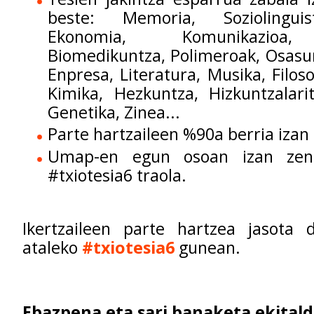
beste: Memoria, Soziolinguist
Ekonomia, Komunikazioa, 
Biomedikuntza, Polimeroak, Osasun
Enpresa, Literatura, Musika, Filosof
Kimika, Hezkuntza, Hizkuntzalari
Genetika, Zinea...
Parte hartzaileen %90a berria izan 
Umap-en egun osoan izan zen
#txiotesia6 traola.
Ikertzaileen parte hartzea jasota d
ataleko
#txiotesia6
gunean.
Ebazpena eta sari banaketa ekitald