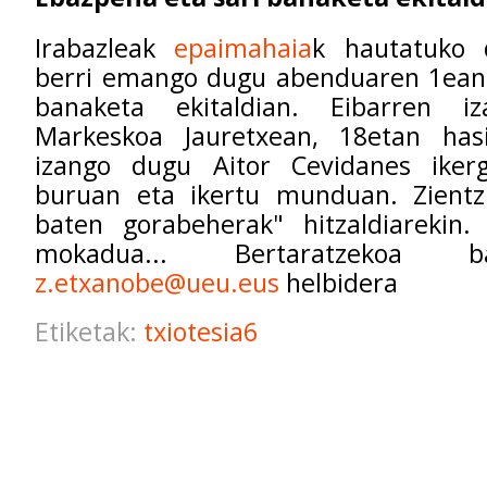
Irabazleak
epaimahaia
k hautatuko 
berri emango dugu abenduaren 1ean 
banaketa ekitaldian. Eibarren i
Markeskoa Jauretxean, 18etan has
izango dugu Aitor Cevidanes iker
buruan eta ikertu munduan. Zientzi
baten gorabeherak" hitzaldiarekin. 
mokadua... Bertaratzekoa b
z.etxanobe@ueu.eus
helbidera
Etiketak:
txiotesia6