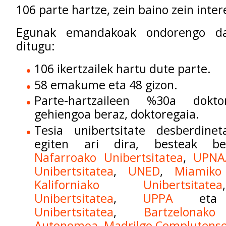
106 parte hartze, zein baino zein inte
Egunak emandakoak ondorengo da
ditugu:
106 ikertzailek hartu dute parte.
58 emakume eta 48 gizon.
Parte-hartzaileen %30a dokt
gehiengoa beraz, doktoregaia.
Tesia unibertsitate desberdin
egiten ari dira, besteak b
Nafarroako Unibertsitatea
,
UPNA
Unibertsitatea
,
UNED
,
Miamiko 
Kaliforniako Unibertsitatea
Unibertsitatea
,
UPPA
et
Unibertsitatea
,
Bartzelonako
Autonomoa
,
Madrilgo Complutense