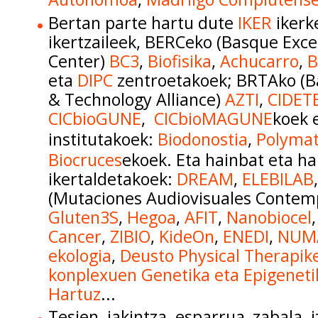
Bertan parte hartu dute
IKER
ikerk
ikertzaileek, BERCeko (Basque Exce
Center)
BC3
,
Biofisika
,
Achucarro
,
B
eta
DIPC
zentroetakoek; BRTAko (B
& Technology Alliance)
AZTI
,
CIDET
CICbioGUNE
,
CICbioMAGUNE
koek 
institutakoek:
Biodonostia
,
Polyma
Biocruces
ekoek
. Eta hainbat eta h
ikertaldetakoek:
DREAM
,
ELEBILAB
(Mutaciones Audiovisuales Contem
Gluten3S
,
Hegoa
,
AFIT
,
Nanobiocel
Cancer
,
ZIBIO
,
KideOn
,
ENEDI
,
NUM
ekologia
,
Deusto Physical Therapik
konplexuen Genetika eta Epigeneti
Hartuz
...
Tesien jakintza esparrua zabala 