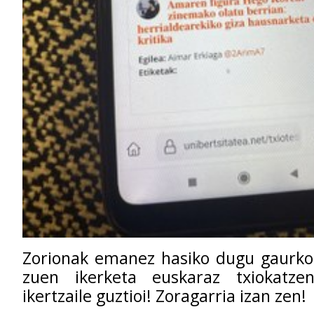
Zorionak emanez hasiko dugu gaurkoa
zuen ikerketa euskaraz txiokatze
ikertzaile guztioi! Zoragarria izan zen!