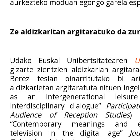
aurkezteko moduan egongo garela es
Ze aldizkaritan argitaratuko da zu
Udako Euskal Unibertsitatearen
U
gizarte zientzien aldizkarian argitar
Berez tesian oinarritutako bi art
aldizkarietan argitaratuta nituen ingel
as an intergenerational leisur
interdisciplinary dialogue”
Participa
Audience of Reception Studies
) 
“Contemporary meanings and e
television in the digital age”
Jo