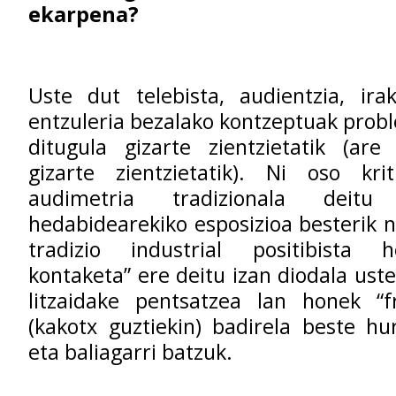
ekarpena?
Uste dut telebista, audientzia, ira
entzuleria bezalako kontzeptuak prob
ditugula gizarte zientzietatik (are
gizarte zientzietatik). Ni oso kri
audimetria tradizionala deit
hedabidearekiko esposizioa besterik 
tradizio industrial positibista 
kontaketa” ere deitu izan diodala ust
litzaidake pentsatzea lan honek “f
(kakotx guztiekin) badirela beste hur
eta baliagarri batzuk.