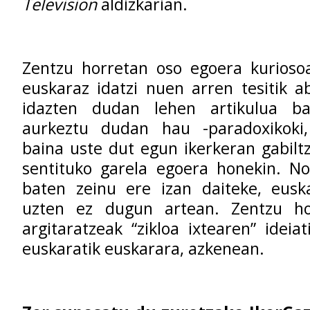
Television
aldizkarian.
Zentzu horretan oso egoera kuriosoa
euskaraz idatzi nuen arren tesitik a
idazten dudan lehen artikulua ba
aurkeztu dudan hau -paradoxikoki
baina uste dut egun ikerkeran gabiltz
sentituko garela egoera honekin. No
baten zeinu ere izan daiteke, eusk
uzten ez dugun artean. Zentzu ho
argitaratzeak “zikloa ixtearen” ideia
euskaratik euskarara, azkenean.