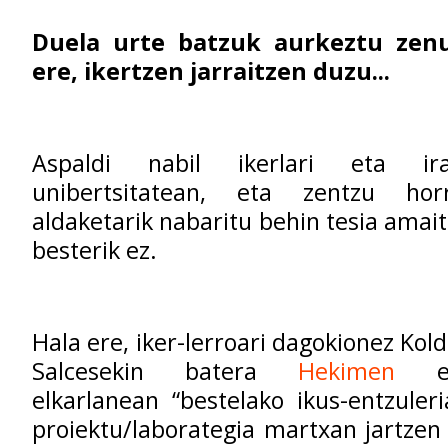
Duela urte batzuk aurkeztu zenu
ere, ikertzen jarraitzen duzu...
Aspaldi nabil ikerlari eta ira
unibertsitatean, eta zentzu ho
aldaketarik nabaritu behin tesia amait
besterik ez.
Hala ere, iker-lerroari dagokionez Kol
Salcesekin batera
Hekimen
elk
elkarlanean “bestelako ikus-entzuler
proiektu/laborategia martxan jartzen 