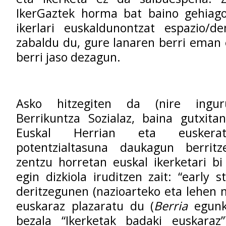
IkerGaztek horma bat baino gehiago 
ikerlari euskaldunontzat espazio/de
zabaldu du, gure lanaren berri eman
berri jaso dezagun.
Asko hitzegiten da (nire ingur
Berrikuntza Sozialaz, baina gutxita
Euskal Herrian eta euskerati
potentzialtasuna daukagun berritz
zentzu horretan euskal ikerketari b
egin dizkiola iruditzen zait: “early 
deritzegunen (nazioarteko eta lehen m
euskaraz plazaratu du (
Berria
egunk
bezala “Ikerketak badaki euskaraz”