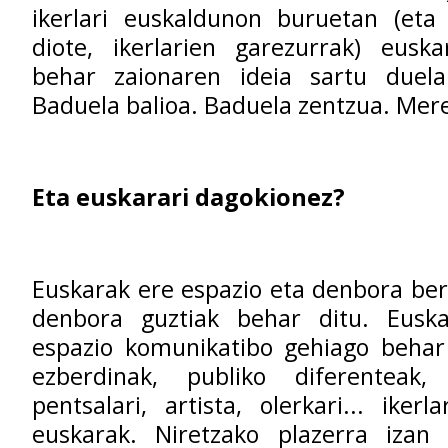
ikerlari euskaldunon buruetan (eta 
diote, ikerlarien garezurrak) euska
behar zaionaren ideia sartu duela 
Baduela balioa. Baduela zentzua. Mere
Eta euskarari dagokionez?
Euskarak ere espazio eta denbora berr
denbora guztiak behar ditu. Eusk
espazio komunikatibo gehiago behar 
ezberdinak, publiko diferenteak, h
pentsalari, artista, olerkari... iker
euskarak. Niretzako plazerra izan