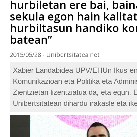
hurbiletan ere bai, bain
sekula egon hain kalita
hurbiltasun handiko k
batean”
2015/05/28 - Unibertsitatea.net
Xabier Landabidea UPV/EHUn Ikus-e
Komunikazioan eta Politika eta Admini
Zientzietan lizentziatua da, eta egun,
Unibertsitatean dihardu irakasle eta ike