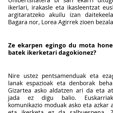
ikerlari, irakasle eta ikasleentzat eu
argitaratzeko akuilu izan daitekeela
Bagara nor, Lorea Agirrek zioen bezala
Ze ekarpen egingo du mota hone
batek ikerketari dagokionez?
Nire ustez pentsamenduak eta eza
lanak espazioak eta denborak behar
Gizartea asko aldatzen ari da eta a
jada ez digu balio. Euskarriak
komunikazio moduak asko eta azkar al
eta ikerketa ez da salbuespena. 