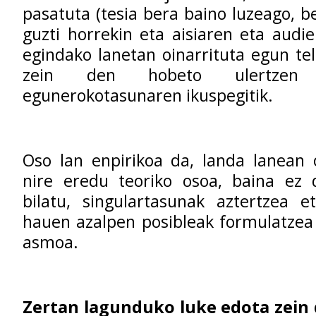
pasatuta (tesia bera baino luzeago, b
guzti horrekin eta aisiaren eta audie
egindako lanetan oinarrituta egun tel
zein den hobeto ulertzen 
egunerokotasunaren ikuspegitik.
Oso lan enpirikoa da, landa lanean 
nire eredu teoriko osoa, baina ez d
bilatu, singulartasunak aztertzea e
hauen azalpen posibleak formulatzea
asmoa.
Zertan lagunduko luke edota zein