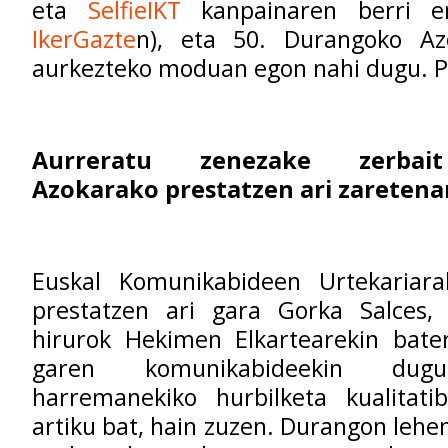
eta
SelfieIKT
kanpainaren berri 
IkerGazte
n), eta 50. Durangoko Az
aurkezteko moduan egon nahi dugu. P
Aurreratu zenezake zerbai
Azokarako prestatzen ari zareten
Euskal Komunikabideen Urtekariara
prestatzen ari gara Gorka Salces,
hirurok Hekimen Elkartearekin bater
garen komunikabideekin dug
harremanekiko hurbilketa kualitati
artiku bat, hain zuzen. Durangon lehe