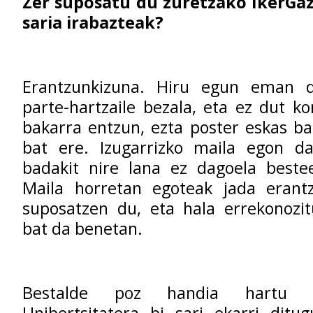
Zer suposatu du zuretzako IkerGa
saria irabazteak?
Erantzunkizuna. Hiru egun eman d
parte-hartzaile bezala, eta ez dut k
bakarra entzun, ezta poster eskas bak
bat ere. Izugarrizko maila egon d
badakit nire lana ez dagoela bestee
Maila horretan egoteak jada erant
suposatzen du, eta hala errekonozit
bat da benetan.
Bestalde poz handia hartu 
Unibertsitatera bi sari ekarri ditu