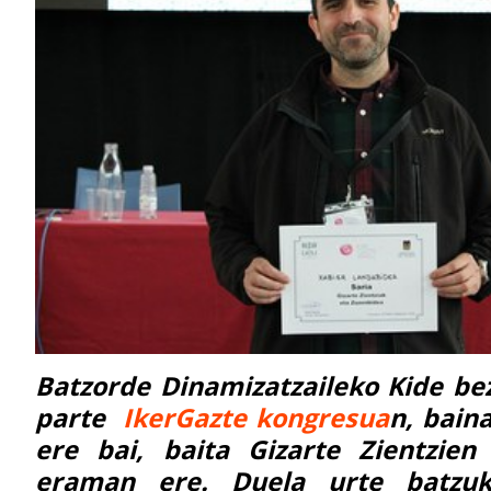
Batzorde Dinamizatzaileko Kide be
parte
IkerGazte kongresua
n, baina
ere bai, baita Gizarte Zientzien
eraman ere. Duela urte batzuk