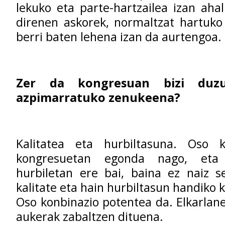
lekuko eta parte-hartzailea izan ahal
direnen askorek, normaltzat hartuko
berri baten lehena izan da aurtengoa.
Zer da kongresuan bizi duzu
azpimarratuko zenukeena?
Kalitatea eta hurbiltasuna. Oso k
kongresuetan egonda nago, eta
hurbiletan ere bai, baina ez naiz s
kalitate eta hain hurbiltasun handiko
Oso konbinazio potentea da. Elkarlane
aukerak zabaltzen dituena.