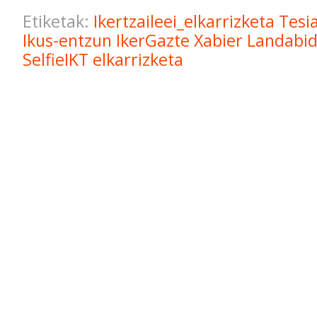
Etiketak:
Ikertzaileei_elkarrizketa
Tesi
Ikus-entzun
IkerGazte
Xabier Landabi
SelfieIKT
elkarrizketa