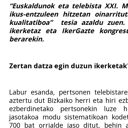
“Euskaldunok eta telebista XXI. 
ikus-entzuleen hitzetan oinarritu
kualitatiboa” tesia azaldu zuen.
ikerketaz eta IkerGazte kongres
berarekin.
Zertan datza egin duzun ikerketak
Labur esanda, pertsonen telebistar
aztertu dut Bizkaiko herri eta hiri e
ezberdinetako pertsonekin luze h
jasotakoa modu sistematikoan kodet
700 bat orrialde jaso ditut, behin 