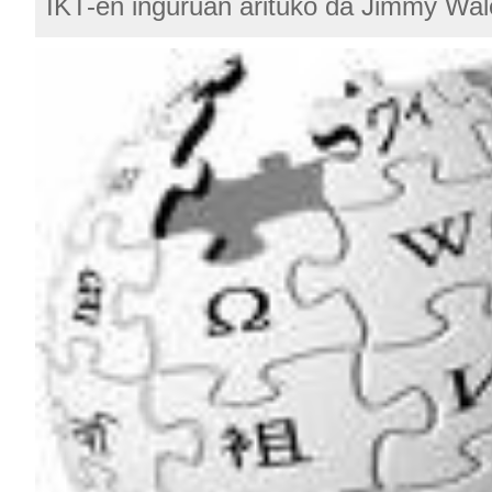
IKT-en inguruan arituko da Jimmy Wal