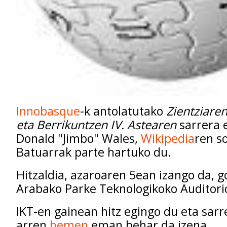
Innobasque
-k antolatutako
Zientziare
eta Berrikuntzen IV. Astearen
sarrera 
Donald "Jimbo" Wales,
Wikipedia
ren so
Batuarrak parte hartuko du.
Hitzaldia, azaroaren 5ean izango da, 
Arabako Parke Teknologikoko Auditori
IKT-en gainean hitz egingo du eta sar
arren
hemen
eman behar da izena.