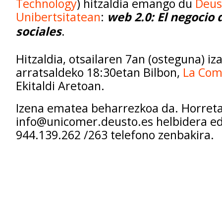
Technology
) hitzaldia emango du
Deus
Unibertsitatean
:
web 2.0: El negocio 
sociales
.
Hitzaldia, otsailaren 7an (osteguna) iz
arratsaldeko 18:30etan Bilbon,
La Com
Ekitaldi Aretoan.
Izena ematea beharrezkoa da. Horretar
info@unicomer.deusto.es helbidera ed
944.139.262 /263 telefono zenbakira.