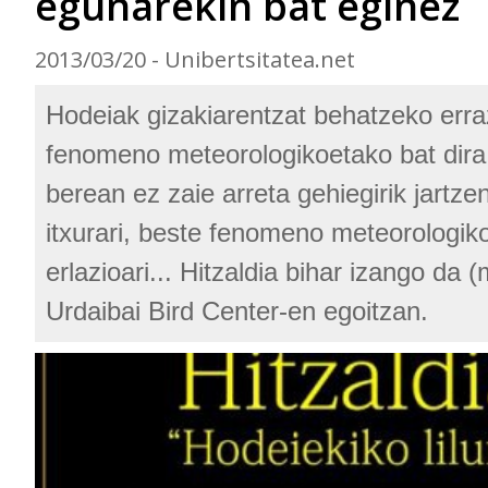
egunarekin bat eginez
2013/03/20 - Unibertsitatea.net
Hodeiak gizakiarentzat behatzeko erra
fenomeno meteorologikoetako bat dira 
berean ez zaie arreta gehiegirik jartze
itxurari, beste fenomeno meteorologik
erlazioari... Hitzaldia bihar izango da 
Urdaibai Bird Center-en egoitzan.