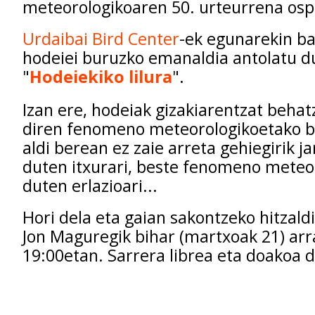
meteorologikoaren 50. urteurrena osp
Urdaibai Bird Center
-ek egunarekin ba
hodeiei buruzko emanaldia antolatu d
"
Hodeiekiko lilura
".
Izan ere, hodeiak gizakiarentzat beha
diren fenomeno meteorologikoetako ba
aldi berean ez zaie arreta gehiegirik j
duten itxurari, beste fenomeno meteo
duten erlazioari...
Hori dela eta gaian sakontzeko hitzald
Jon Maguregik bihar (martxoak 21) arr
19:00etan. Sarrera librea eta doakoa d