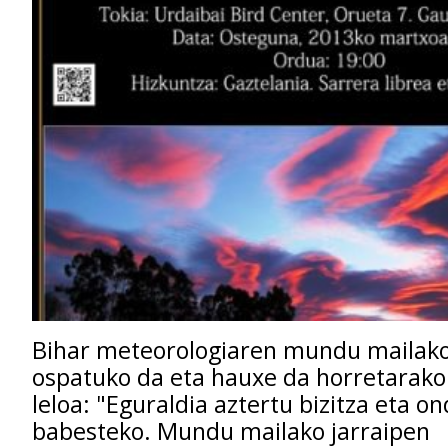
Bihar meteorologiaren mundu mailak
ospatuko da eta hauxe da horretarako
leloa: "Eguraldia aztertu bizitza eta 
babesteko. Mundu mailako jarraipen