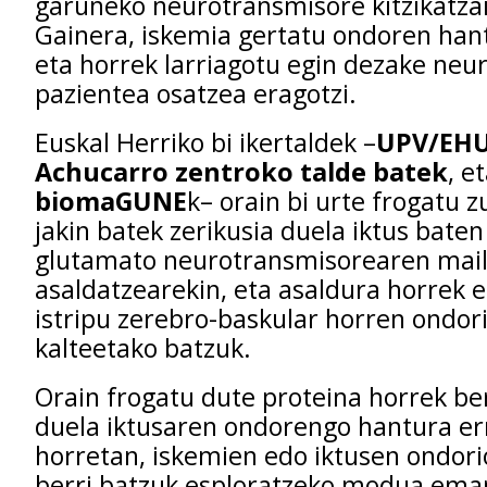
garuneko neurotransmisore kitzikatzai
Gainera, iskemia gertatu ondoren hant
eta horrek larriagotu egin dezake neu
pazientea osatzea eragotzi.
Euskal Herriko bi ikertaldek –
UPV/EHU
Achucarro zentroko talde batek
, e
biomaGUNE
k– orain bi urte frogatu 
jakin batek zerikusia duela iktus bate
glutamato neurotransmisorearen mai
asaldatzearekin, eta asaldura horrek e
istripu zerebro-baskular horren ondor
kalteetako batzuk.
Orain frogatu dute proteina horrek be
duela iktusaren ondorengo hantura er
horretan, iskemien edo iktusen ondori
berri batzuk esploratzeko modua em