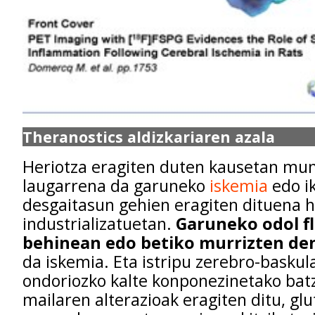
Theranostics aldizkariaren azala
Heriotza eragiten duten kausetan mu
laugarrena da garuneko
iskemia
edo ik
desgaitasun gehien eragiten dituena h
industrializatuetan.
Garuneko odol fl
behinean edo betiko murrizten de
da iskemia. Eta
istripu zerebro-baskul
ondoriozko kalte konponezinetako bat
mailaren alterazioak eragiten ditu, gl