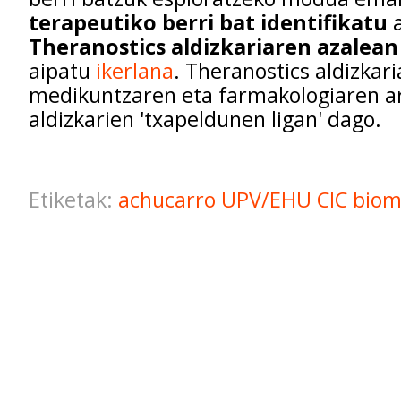
terapeutiko berri bat identifikatu
a
Theranostics aldizkariaren azalean
aipatu
ikerlana
. Theranostics aldizka
medikuntzaren eta farmakologiaren ar
aldizkarien 'txapeldunen ligan' dago.
Etiketak:
achucarro
UPV/EHU
CIC bio