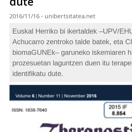
dute
2016/11/16 - unibertsitatea.net
Euskal Herriko bi ikertaldek –UPV/EH
Achucarro zentroko talde batek, eta C
biomaGUNEk– garuneko iskemiaren h
prozesuetan laguntzen duen itu terapeu
identifikatu dute.