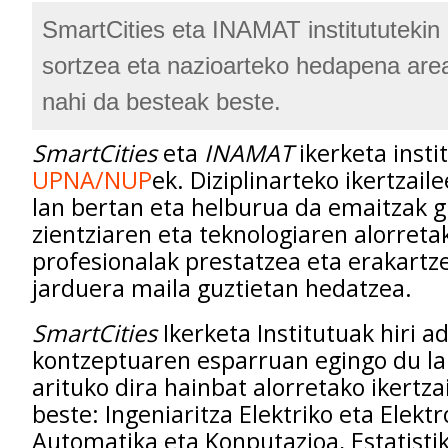
SmartCities eta INAMAT institututekin
sortzea eta nazioarteko hedapena area
nahi da besteak beste.
SmartCities
eta
INAMAT
ikerketa insti
UPNA/NUP
ek. Diziplinarteko ikertzail
lan bertan eta helburua da emaitzak g
zientziaren eta teknologiaren alorreta
profesionalak prestatzea eta erakartz
jarduera maila guztietan hedatzea.
SmartCities
Ikerketa Institutuak hiri
kontzeptuaren esparruan egingo du la
arituko dira hainbat alorretako ikertza
beste: Ingeniaritza Elektriko eta Elekt
Automatika eta Konputazioa, Estatistik