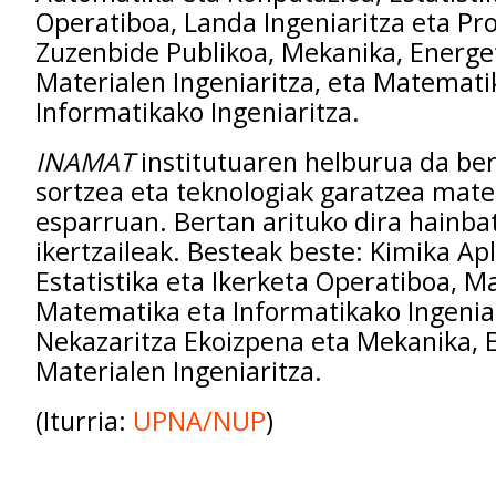
Operatiboa, Landa Ingeniaritza eta Pro
Zuzenbide Publikoa, Mekanika, Energe
Materialen Ingeniaritza, eta Matemati
Informatikako Ingeniaritza.
INAMAT
institutuaren helburua da ber
sortzea eta teknologiak garatzea mate
esparruan. Bertan arituko dira hainba
ikertzaileak. Besteak beste: Kimika Apl
Estatistika eta Ikerketa Operatiboa, M
Matematika eta Informatikako Ingeniar
Nekazaritza Ekoizpena eta Mekanika, 
Materialen Ingeniaritza.
(Iturria:
UPNA/NUP
)