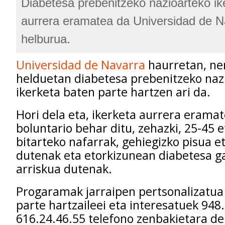
Diabetesa prebenitzeko nazioarteko ik
aurrera eramatea da Universidad de N
helburua.
Universidad de Navarra
haurretan, ne
helduetan diabetesa prebenitzeko naz
ikerketa baten parte hartzen ari da.
Hori dela eta, ikerketa aurrera erama
boluntario behar ditu, zehazki, 25-45 e
bitarteko nafarrak, gehiegizko pisua e
dutenak eta etorkizunean diabetesa g
arriskua dutenak.
Progaramak jarraipen pertsonalizatua
parte hartzaileei eta interesatuek 948.
616.24.46.55 telefono zenbakietara de