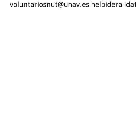
voluntariosnut@unav.es helbidera idat