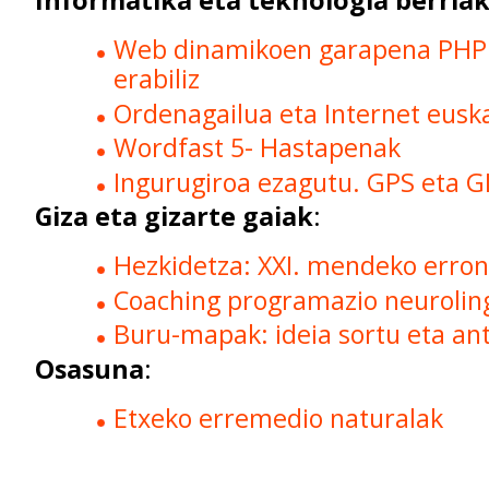
Informatika eta teknologia berria
Web dinamikoen garapena PHP
erabiliz
Ordenagailua eta Internet eusk
Wordfast 5- Hastapenak
Ingurugiroa ezagutu. GPS eta G
Giza eta gizarte gaiak
:
Hezkidetza: XXI. mendeko erro
Coaching programazio neuroling
Buru-mapak: ideia sortu eta ant
Osasuna
:
Etxeko erremedio naturalak