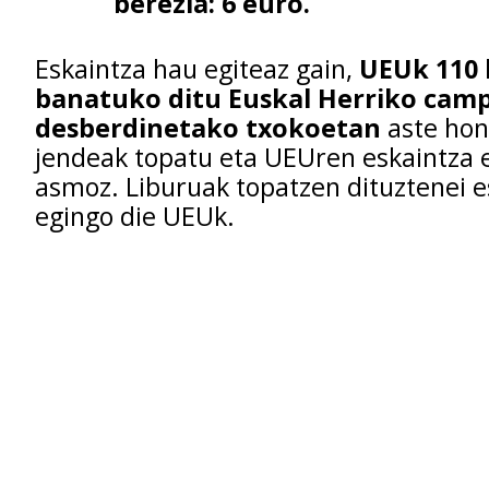
berezia: 6 euro.
Eskaintza hau egiteaz gain,
UEUk 110 
banatuko ditu Euskal Herriko cam
desberdinetako txokoetan
aste hon
jendeak topatu eta UEUren eskaintza 
asmoz. Liburuak topatzen dituztenei e
egingo die UEUk.