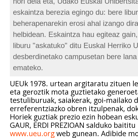
hori dela eta, Udako Euskal Unibertsi
eskaintza berezia egingo du: bere lib
beherapenarekin erosi ahal izango di
helbidean. Eskaintza hau egiteaz gai
liburu "askatuko" ditu Euskal Herriko U
desberdinetako campusetan bere lana
emateko.
UEUk 1978. urtean argitaratu zituen l
eta geroztik mota guztietako generoet
testuliburuak, saiakerak, goi-mailako d
erreferentziazko obren itzulpenak, dok
Horiek guztiak prezio ezin hobean esk
GAUR, ERDI PREZIOAN salduko baititu
www.ueu.org
web gunean. Adibide mo