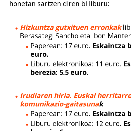
honetan sartzen diren bi liburu:
Hizkuntza gutxituen erronkak
li
Berasategi Sancho eta Ibon Manter
Paperean: 17 euro.
Eskaintza b
euro.
Liburu elektronikoa: 11 euro.
Es
berezia: 5.5 euro.
Irudiaren hiria. Euskal herritarr
komunikazio-gaitasuna
k
Paperean: 17 euro.
Eskaintza b
Liburu elektronikoa: 12 euro.
Es