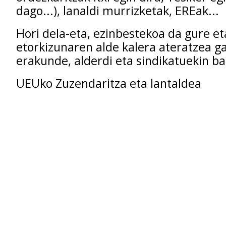
dago...), lanaldi murrizketak, EREak...
Hori dela-eta, ezinbestekoa da gure et
etorkizunaren alde kalera ateratzea ga
erakunde, alderdi eta sindikatuekin ba
UEUko Zuzendaritza eta lantaldea