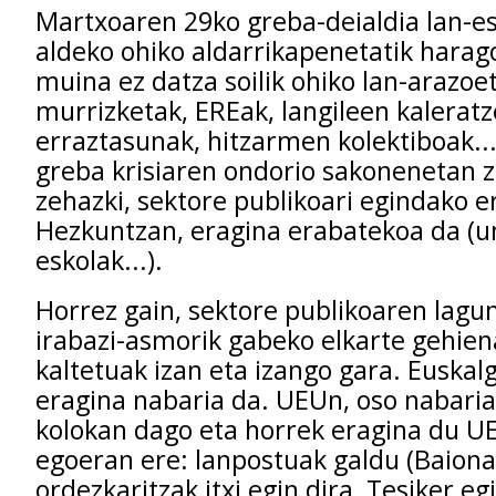
Martxoaren 29ko greba-deialdia lan-e
aldeko ohiko aldarrikapenetatik hara
muina ez datza soilik ohiko lan-arazoe
murrizketak, EREak, langileen kalerat
erraztasunak, hitzarmen kolektiboak..
greba krisiaren ondorio sakonenetan z
zehazki, sektore publikoari egindako e
Hezkuntzan, eragina erabatekoa da (un
eskolak...).
Horrez gain, sektore publikoaren lagun
irabazi-asmorik gabeko elkarte gehien
kaltetuak izan eta izango gara. Euskal
eragina nabaria da. UEUn, oso nabaria
kolokan dago eta horrek eragina du U
egoeran ere: lanpostuak galdu (Baiona
ordezkaritzak itxi egin dira, Tesiker e