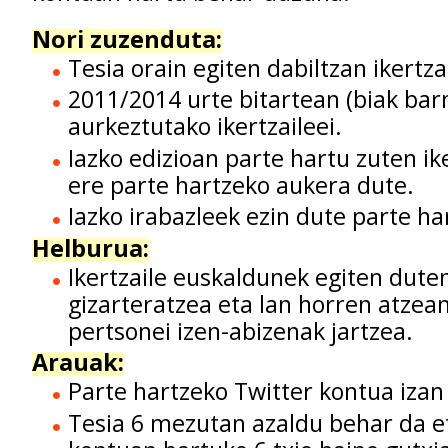
Nori zuzenduta:
Tesia orain egiten dabiltzan ikertzai
2011/2014 urte bitartean (biak barn
aurkeztutako ikertzaileei.
Iazko edizioan parte hartu zuten ik
ere parte hartzeko aukera dute.
Iazko irabazleek ezin dute parte ha
Helburua:
Ikertzaile euskaldunek egiten dute
gizarteratzea eta lan horren atze
pertsonei izen-abizenak jartzea.
Arauak:
Parte hartzeko Twitter kontua izan
Tesia 6 mezutan azaldu behar da e