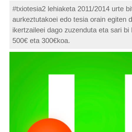
#txiotesia2 lehiaketa 2011/2014 urte bi
aurkeztutakoei edo tesia orain egiten d
ikertzaileei dago zuzenduta eta sari bi
500€ eta 300€koa.