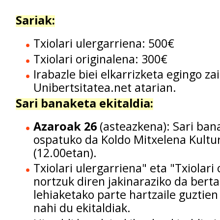
Sariak:
Txiolari ulergarriena: 500€
Txiolari originalena: 300€
Irabazle biei elkarrizketa egingo za
Unibertsitatea.net atarian.
Sari banaketa ekitaldia:
Azaroak 26
(asteazkena): Sari bana
ospatuko da Koldo Mitxelena Kult
(12.00etan).
Txiolari ulergarriena" eta "Txiolari
nortzuk diren jakinaraziko da berta
lehiaketako parte hartzaile guztien
nahi du ekitaldiak.