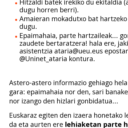
Hitzaldi batek irekiko du ekitaldia
dugu horren berri).
Amaieran mokadutxo bat hartzeko 
dugu.
Epaimahaia, parte hartzaileak... g
zaudete bertaratzera! hala ere, jak
asistentzia ataria@ueu.eus eposta
@Uninet_ataria kontura.
Astero-astero informazio gehiago hela
gara: epaimahaia nor den, sari banake
nor izango den hizlari gonbidatua...
Euskaraz egiten den izaera honetako l
da eta aurten ere
lehiaketan parte 