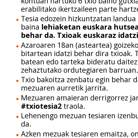
kontuan hartuko 6 txio baino gutxi
erabilitako ikertzaileen parte hartz
Tesia edozein hizkuntzatan landua 
baina
lehiaketan euskara hutse
behar da. Txioak euskaraz idatzi
Azaroaren 18an (asteartea) goizek
bitartean idatzi behar dira txioak. 
batean edo tarteka bideratu daitez
zehaztutako ordutegiaren barruan
Txio bakoitza zenbatu egin behar da:
mezuaren aurretik jarrita.
Mezuaren amaieran derrigorrez jar
#txiotesia
2
traola.
Lehenengo mezuan tesiaren izenbu
da.
Azken mezuak tesiaren emaitza, o