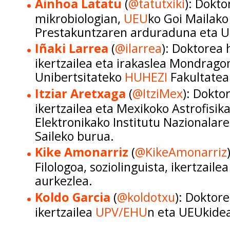
Ainhoa Latatu
(
@tatutxiki
): Dokto
mikrobiologian,
UEU
ko Goi Mailako
Prestakuntzaren arduraduna eta U
Iñaki Larrea
(
@ilarrea
): Doktorea
ikertzailea eta irakaslea Mondrago
Unibertsitateko
HUHEZI
Fakultatea
Itziar Aretxaga
(
@ItziMex
): Dokto
ikertzailea eta Mexikoko Astrofisika
Elektronikako Institutu Nazionalare
Saileko burua.
Kike Amonarriz
(
@KikeAmonarriz
Filologoa, soziolinguista, ikertzailea
aurkezlea.
Koldo Garcia
(
@koldotxu
): Doktor
ikertzailea
UPV/EHU
n eta UEUkide