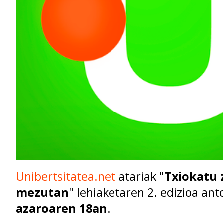
Unibertsitatea.net
atariak "
Txiokatu z
mezutan
"
lehiaketaren 2. edizioa ant
azaroaren 18an
.