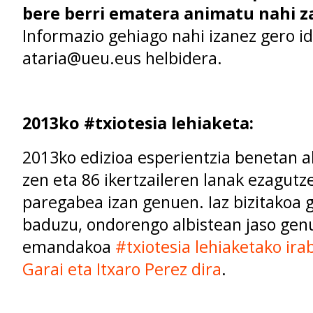
bere berri ematera animatu nahi z
Informazio gehiago nahi izanez gero id
ataria@ueu.eus helbidera.
2013ko #txiotesia lehiaketa:
2013ko edizioa esperientzia benetan a
zen eta 86 ikertzaileren lanak ezagut
paregabea izan genuen. Iaz bizitakoa 
baduzu, ondorengo albistean jaso gen
emandakoa
#txiotesia lehiaketako ira
Garai eta Itxaro Perez dira
.