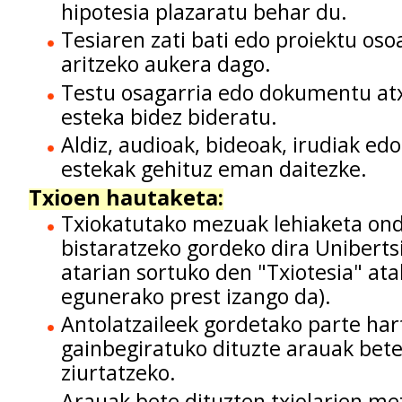
hipotesia plazaratu behar du.
Tesiaren zati bati edo proiektu oso
aritzeko aukera dago.
Testu osagarria edo dokumentu atxi
esteka bidez bideratu.
Aldiz, audioak, bideoak, irudiak edo
estekak gehituz eman daitezke.
Txioen hautaketa:
Txiokatutako mezuak lehiaketa on
bistaratzeko gordeko dira Uniberts
atarian sortuko den "Txiotesia" ata
egunerako prest izango da).
Antolatzaileek gordetako parte har
gainbegiratuko dituzte arauak bete
ziurtatzeko.
Arauak bete dituzten txiolarien m