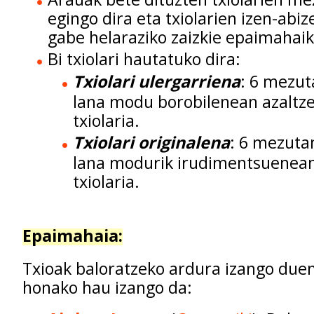
egingo dira eta txiolarien izen-abiz
gabe helaraziko zaizkie epaimahaik
Bi txiolari hautatuko dira:
Txiolari ulergarriena
: 6 mezut
lana modu borobilenean azaltze
txiolaria.
Txiolari originalena
: 6 mezuta
lana modurik irudimentsuenea
txiolaria.
Epaimahaia:
Txioak baloratzeko ardura izango due
honako hau izango da: