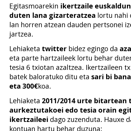
Egitasmoarekin
ikertzaile euskaldu
duten lana gizarteratzea
lortu nahi 
lan horren atzean dauden pertsonei i
jartzea.
Lehiaketa
twitter
bidez egingo da
az
eta parte hartzaileek lortu behar dut
tesia 6 txiotan azaltzea. Ikertzaileen 
batek baloratuko ditu eta
sari bi ban
eta 300€
koa.
Lehiaketa
2011/2014 urte bitartean 
aurkeztutakoei edo tesia orain egi
ikertzaileei
dago zuzenduta. Hauxe d
kontuan hartu behar duzuna: