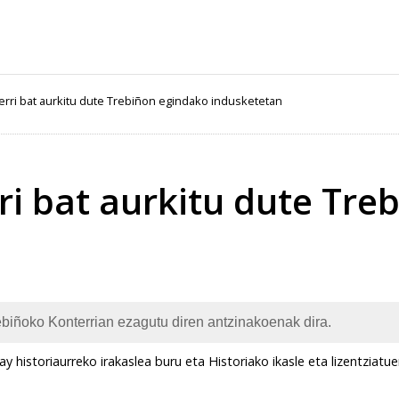
berri bat aurkitu dute Trebiñon egindako indusketetan
rri bat aurkitu dute Tr
ebiñoko Konterrian ezagutu diren antzinakoenak dira.
ay historiaurreko irakaslea buru eta Historiako ikasle eta lizentziat