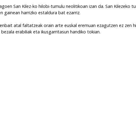
agoen San Kilez-ko hilobi-tumulu neolitikoan izan da. San Kilezeko 
n gainean harrizko estaldura bat ezarriz.
bait atal faltatzeak orain arte euskal eremuan ezagutzen ez zen hi
 bezala erabiliak eta ikusgarritasun handiko tokian.