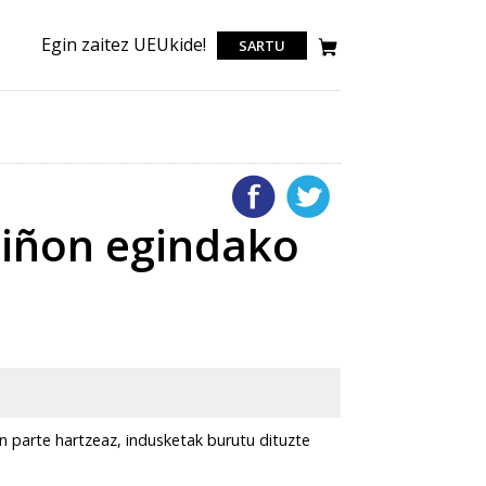
Egin zaitez UEUkide!
SARTU
ebiñon egindako
uen parte hartzeaz, indusketak burutu dituzte