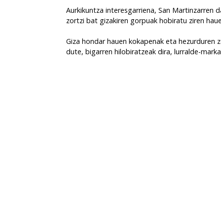
Aurkikuntza interesgarriena, San Martinzarren d
zortzi bat gizakiren gorpuak hobiratu ziren haue
Giza hondar hauen kokapenak eta hezurduren zen
dute, bigarren hilobiratzeak dira, lurralde-marka