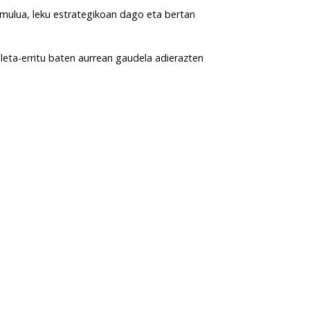
tumulua, leku estrategikoan dago eta bertan
leta-erritu baten aurrean gaudela adierazten