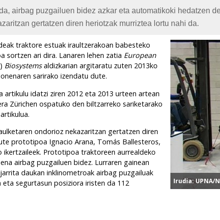
 da, airbag puzgailuen bidez azkar eta automatikoki hedatzen d
zaritzan gertatzen diren heriotzak murriztea lortu nahi da.
deak traktore estuak iraultzerakoan babesteko
 sortzen ari dira. Lanaren lehen zatia
European
g
)
Biosystems
aldizkarian argitaratu zuten 2013ko
ulu onenaren sarirako izendatu dute.
a artikulu idatzi ziren 2012 eta 2013 urteen artean
0era Zürichen ospatuko den biltzarreko sariketarako
artikulua.
aulketaren ondorioz nekazaritzan gertatzen diren
dute prototipoa Ignacio Arana, Tomás Ballesteros,
ikertzaileek. Prototipoa traktoreen aurrealdeko
ena airbag puzgailuen bidez. Lurraren gainean
 jarrita daukan inklinometroak airbag puzgailuak
Irudia: UPNA/
 eta segurtasun posiziora iristen da 112