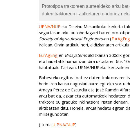
Prototipoa traktoreen aurrealdeko arku bat
duten traktoreen iraulketaren ondorioz neka
UPNA/NUP
eko Diseinu Mekanikoko ikerketa tal
segurtasun arku autohedagarri baten prototipoa
Society of Agricultural Engineers
-en (
EurAgEn
irailean. Orain artikulu hori, aldizkariaren artik
EurAgEng
-en
Biosystems
aldizkarian 300dik gor
eta hauetatik hamar izan dira uztailaren 6tik 1
hautatuak. Tartean, UPNA/NUPeko ikertzaileen 
Babesteko egitura bat ez duten traktorearen ir
heriotzen kausa nagusiari aurre egiteko sortu 
Amaya Pérez de Ezcurdia eta José Ramón Alfaro 
arku bat da, azkar eta automatikoki hedatzen d
traktora 60 graduko inklinaziora iristen denean,
aktibatzen ditu. Honela, arkua hedatu egiten da
milisegundotan.
(Iturria:
UPNA/NUP
)