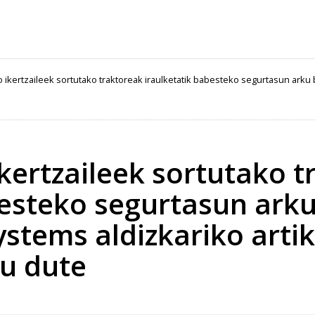
kertzaileek sortutako traktoreak iraulketatik babesteko segurtasun arku b
rtzaileek sortutako t
besteko segurtasun ark
ystems aldizkariko arti
tu dute