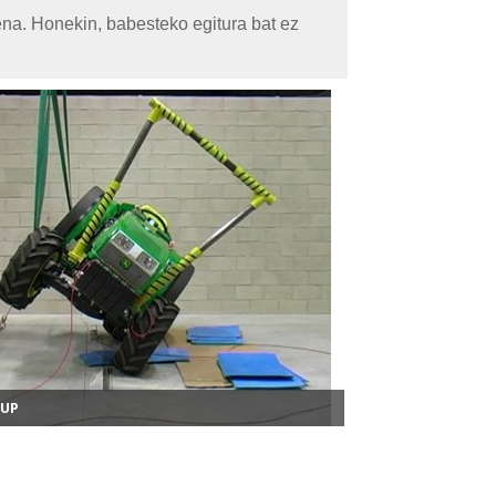
ena. Honekin, babesteko egitura bat ez
NUP