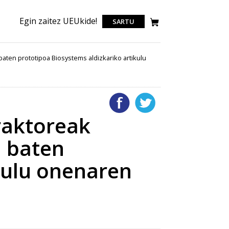
Egin zaitez UEUkide!
SARTU
aten prototipoa Biosystems aldizkariko artikulu
raktoreak
u baten
kulu onenaren