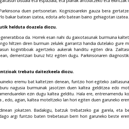
 gaitasun bisuala eta espaziala, eta planak antolatzeko eta ekintzak
arkinsona duen pertsonetan. Kognizioarekin gauza bera gertatze
 arlo bakar batean izatea, edota arlo batean baino gehiagotan izatea.
tik helduta doazela diozu.
generatiboa da. Horrek esan nahi du gaixotasunak burmuina kaltetz
nengo hiltzen diren burmuin zelulek garrantzi handia dutelako gur
asun kognitiboak agertzeko aukerak handitu egiten dira. Zailta
nean, dementziari buruz hitz egiten dugu. Parkinsonaren diagnost
untzioak trebatu daitezkeela diozu.
ineko eremu bat kaltetzen denean, funtzio hori egiteko zailtasuna
elburu nagusia burmuinak jasotzen duen kaltea gelditzea edo mo
amenduarekin ezin dugu kaltea gelditu. Hala ere, entrenamendu kog
a , edo, agian, kaltea moteltzeko lan hori egiten duen
garuneko ere
dinean
jokatzen
. Badakigu, batzuk trebatzeko gai garela, eta b
 dago argi funtzio baten trebetasun berri hori garuneko beste er
.