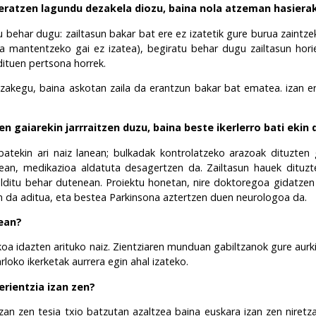
ratzen lagundu dezakela diozu, baina nola atzeman hasiera
 behar dugu: zailtasun bakar bat ere ez izatetik gure burua zaintze
eta mantentzeko gai ez izatea), begiratu behar dugu zailtasun hor
ituen pertsona horrek.
ezakegu, baina askotan zaila da erantzun bakar bat ematea. izan e
en gaiarekin jarrraitzen duzu, baina beste ikerlerro bati ekin 
atekin ari naiz lanean; bulkadak kontrolatzeko arazoak dituzten 
ean, medikazioa aldatuta desagertzen da. Zailtasun hauek dituz
lditu behar dutenean. Proiektu honetan, nire doktoregoa gidatzen d
 da aditua, eta bestea Parkinsona aztertzen duen neurologoa da.
rean?
koa idazten arituko nai
z.
Zientziaren munduan gabiltzanok gure aurkik
arloko ikerketak aurrera egin ahal izateko.
erientzia izan zen?
 izan zen tesia txio batzutan azaltzea baina euskara izan zen niretz