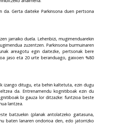
 inhibitzeko ahalmena.
n da. Gerta daiteke Parkinsona duen pertsona
en jarraiko duela. Lehenbizi, mugimenduarekin
e mugimendua zuzentzen. Parkinsona burmuinaren
sunak areagotu egin daitezke, pertsonak bere
ikoa jaso eta 20 urte beranduago, gaixoen %80
k izango ditugu, eta behin kaltetuta, ezin dugu
teltzea da. Entrenamendu kognitiboak ezin du
nitiboak bi gauza lor ditzazke:
funtzioa beste
mua lantzea
.
este batzuekin (planak antolatzeko gaitasuna,
emu baten lanaren ondorioa den, edo jatorrizko