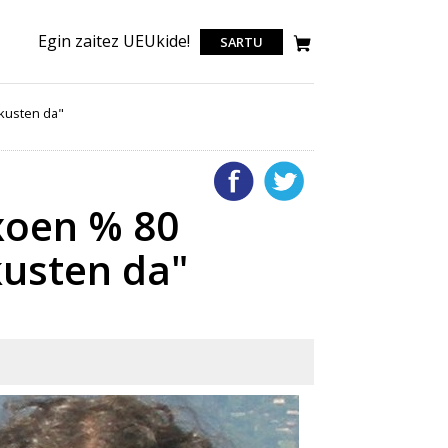
Egin zaitez UEUkide!
SARTU
ikusten da"
xoen % 80
kusten da"