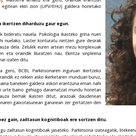
 egiteari ekin zion (UPV/EHU) galdera
horietako
 ikertzen diharduzu gaur egun.
ak bideratu nauela. Psikologia ikasteko grina nuen
i nuelako. Laster konturatu nintzen gure desirak
gauza dela. Zelulek euren artean mezu konplexuak
n eta oraindik liluratzen nau. Ekintza sinpleena
ar izaten ditu.
a gero, BCBL Parkinsonaren inguruan ikertzeko
raindik ez nekien asko ikerketaren munduari buruz,
 baina banekien galdera askori erantzuna eman nahi
 Bi urte baino gehiago daramatzat mundu honetan
auza berriak ikasten ditut, arazoak daudenean
sonaren gaixotasunean garunean zer gertatzen den
z gain, zailtasun kognitiboak ere sortzen ditu.
gu zailtasun kognitiboak jasateko. Parkinsona izateagatik, litekeen