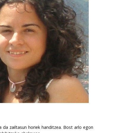
a da zailtasun horiek handitzea. Bost arlo egon