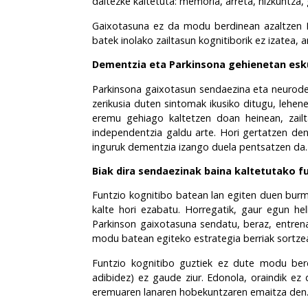
daitezke kaltetuta: memoria, arreta, hizkuntza,
Gaixotasuna ez da modu berdinean azaltzen P
batek inolako zailtasun kognitiborik ez izatea,
Dementzia eta Parkinsona gehienetan esku
Parkinsona gaixotasun sendaezina eta neurode
zerikusia duten sintomak ikusiko ditugu, lehe
eremu gehiago kaltetzen doan heinean, zailt
independentzia galdu arte. Hori gertatzen de
inguruk dementzia izango duela pentsatzen da.
Biak dira sendaezinak baina kaltetutako f
Funtzio kognitibo batean lan egiten duen burmu
kalte hori ezabatu. Horregatik, gaur egun h
Parkinson gaixotasuna sendatu, beraz, entren
modu batean egiteko
estrategia berriak sortze
Funtzio kognitibo guztiek ez dute modu ber
adibidez) ez gaude ziur. Edonola, oraindik ez
eremuaren lanaren hobekuntzaren emaitza den