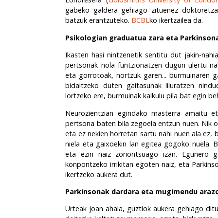
gabeko galdera gehiago zituenez doktoretza
batzuk erantzuteko.
BCBL
ko ikertzailea da.
Psikologian graduatua zara eta Parkinsona
Ikasten hasi nintzenetik sentitu dut jakin-nahi
pertsonak nola funtzionatzen dugun ulertu nah
eta gorrotoak, nortzuk garen... burmuinaren 
bidaltzeko duten gaitasunak liluratzen nindue
lortzeko ere, burmuinak kalkulu pila bat egin beh
Neurozientzian egindako masterra amaitu et
pertsona baten bila zegoela entzun nuen. Nik o
eta ez nekien horretan sartu nahi nuen ala ez,
niela eta gaixoekin lan egitea gogoko nuela.
eta ezin naiz zoriontsuago izan. Egunero g
konpontzeko irrikitan egoten naiz, eta Parkin
ikertzeko aukera dut.
Parkinsonak dardara eta mugimendu arazoe
Urteak joan ahala, guztiok aukera gehiago ditu