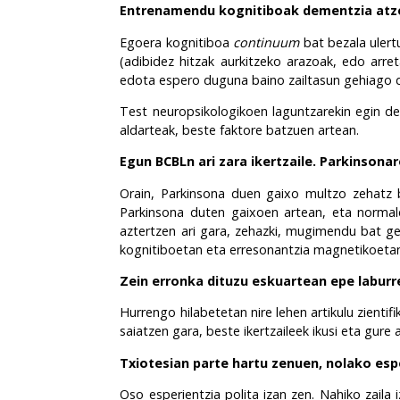
Entrenamendu kognitiboak dementzia atze
Egoera kognitiboa
continuum
bat bezala ulertu
(adibidez hitzak aurkitzeko arazoak, edo arr
edota espero duguna baino zailtasun gehiago d
Test neuropsikologikoen laguntzarekin egin d
aldarteak, beste faktore batzuen artean.
Egun BCBLn ari zara ikertzaile. Parkinsonar
Orain
, Parkinsona duen gaixo multzo zehatz b
Parkinsona duten gaixoen artean, eta normal
aztertzen ari gara, zehazki, mugimendu bat ge
kognitiboetan eta erresonantzia magnetikoetan
Zein erronka dituzu eskuartean epe labur
Hurrengo hilabetetan nire lehen artikulu zientifi
saiatzen gara, beste ikertzaileek ikusi eta gure 
Txiotesian parte hartu zenuen, nolako esp
Oso esperientzia polita izan zen. Nahiko zaila