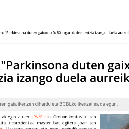
n: "Parkinsona duten gaixoen % 80 inguruk dementzia izango duela aurre
 "Parkinsona duten gai
ia izango duela aurrei
en gaia ikertzen dihardu eta BCBLko ikertzailea da egun.
etak egin zituen
UPV/EHU
n.
Orduan
konturatu zen
ta, neurozientzia master bat egitera joan zen
n
). Masterra amaitu eta gero, oraindik erantzun