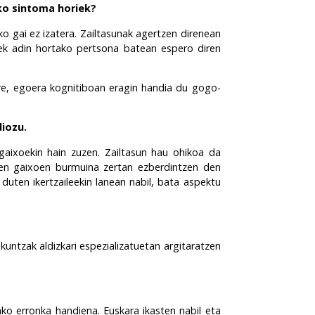
ko sintoma horiek?
ko gai ez izatera. Zailtasunak agertzen direnean
iek adin hortako pertsona batean espero diren
re, egoera kognitiboan eragin handia du gogo-
diozu.
gaixoekin hain zuzen. Zailtasun hau ohikoa da
ten gaixoen burmuina zertan ezberdintzen den
uten ikertzaileekin lanean nabil, bata aspektu
untzak aldizkari espezializatuetan argitaratzen
ako erronka handiena. Euskara ikasten nabil eta