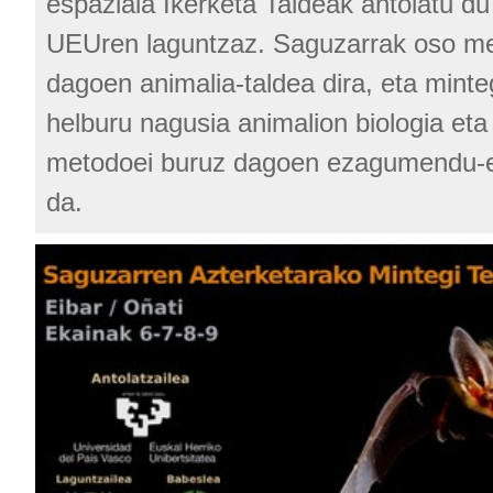
espaziala Ikerketa Taldeak antolatu du
UEUren laguntzaz. Saguzarrak oso me
dagoen animalia-taldea dira, eta mint
helburu nagusia animalion biologia eta 
metodoei buruz dagoen ezagumendu-e
da.