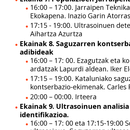
16:00 – 17:00. Jarraipen Teknika
Ekokapena.
Inazio Garin Atorra
17:15 - 19:00. Ultrasoinuen det
Aihartza Azurtza
Ekainak 8. Saguzarren kontser
adibideak
16:00 – 17: 00. Ezagutzak eta k
ardatzak Lapurdi aldean.
Iker E
17:15 – 19:00. Kataluniako sagu
kontserbazio-ekimenak. Carles 
20:00 – 00:00. Irteera
Ekainak 9. Ultrasoinuen analisia
identifikazioa.
16:00 – 17: 00 eta 17:15-19:00 