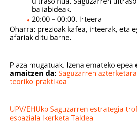
ultrasoinua. Saguzarren ultras
baliabideak.
20:00 – 00:00. Irteera
Oharra: prezioak kafea, irteerak, eta 
afariak ditu barne.
Plaza mugatuak. Izena emateko epea
amaitzen da
:
Saguzarren azterketara
teoriko-praktikoa
UPV/EHUko Saguzarren estrategia trof
espaziala Ikerketa Taldea