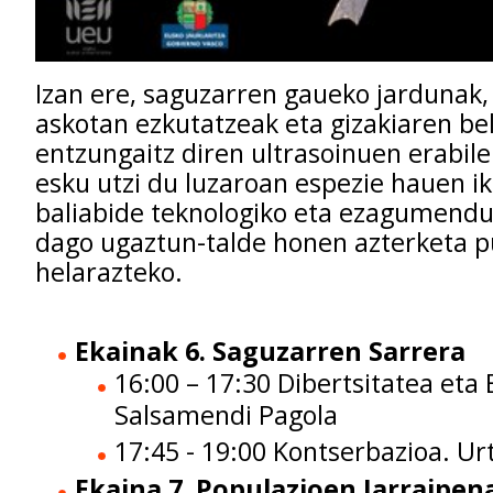
Izan ere, saguzarren gaueko jardunak,
askotan ezkutatzeak eta gizakiaren be
entzungaitz diren ultrasoinuen erabil
esku utzi du luzaroan espezie hauen i
baliabide teknologiko eta ezagumendu
dago ugaztun-talde honen azterketa pu
helarazteko.
Ekainak 6. Saguzarren Sarrera
16:00 – 17:30 Dibertsitatea eta 
Salsamendi Pagola
17:45 - 19:00 Kontserbazioa.
Urt
Ekaina 7. Populazioen Jarraipen