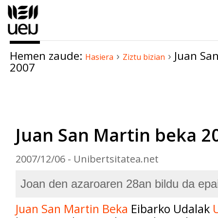
Edukira
salto
egin
|
Hemen zaude:
›
›
Juan Sa
Salto
Hasiera
Ziztu bizian
2007
egin
nabigazioara
Dokumentuaren
akzioak
Juan San Martin beka 2
2007/12/06 - Unibertsitatea.net
Joan den azaroaren 28an bildu da epa
Juan San Martin Beka
Eibarko Udalak