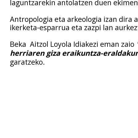
laguntzarekin antolatzen duen ekimen
Antropologia eta arkeologia izan dira
ikerketa-esparrua eta zazpi lan aurkez
Beka Aitzol Loyola Idiakezi eman zaio
herriaren giza eraikuntza-eraldaku
garatzeko.