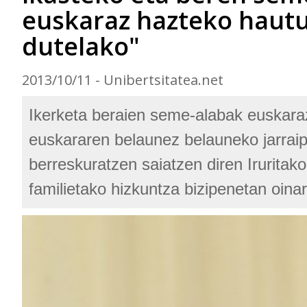
euskaraz hazteko hautu
dutelako"
2013/10/11 - Unibertsitatea.net
Ikerketa beraien seme-alabak euskara
euskararen belaunez belauneko jarrai
berreskuratzen saiatzen diren Iruritako
familietako hizkuntza bizipenetan oinar