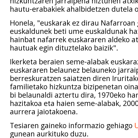
hizkuntzaren jarraipena hiztunen atx
hautu-erabakiek ahalbidetzen dutela 
Honela, "euskarak ez dirau Nafarroan
euskaldunek beti ume euskaldunak haz
hainbat nafarrek euskararen aldeko a
hautuak egin dituztelako baizik".
Ikerketa beraien seme-alabak euskara
euskararen belaunez belauneko jarra
berreskuratzen saiatzen diren Iruritak
familietako hizkuntza bizipenetan oina
bi belaunaldi aztertu dira, 1970eko 
hazitakoa eta haien seme-alabak, 2000
aurrera jaiotakoena.
Tesiaren gaineko informazio gehiago
gunean aurkituko duzu.