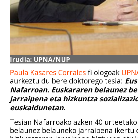
Irudia: UPNA/NUP
Paula Kasares Corrales
filologoak
UPN
aurkeztu du bere doktorego tesia:
Eus
Nafarroan. Euskararen belaunez b
jarraipena eta hizkuntza sozializazi
euskaldunetan
.
Tesian Nafarroako azken 40 urteetako
belaunez belauneko jarraipena ikertu 