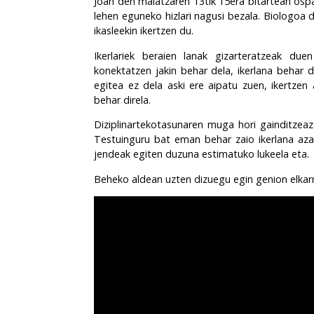
Joan den maiatzaren 13tik 15era bitartean osp
lehen eguneko hizlari nagusi bezala. Biologoa d
ikasleekin ikertzen du.
Ikerlariek beraien lanak gizarteratzeak due
konektatzen jakin behar dela, ikerlana behar 
egitea ez dela aski ere aipatu zuen, ikertzen 
behar direla.
Diziplinartekotasunaren muga hori gainditzeaz 
Testuinguru bat eman behar zaio ikerlana aza
jendeak egiten duzuna estimatuko lukeela eta.
Beheko aldean uzten dizuegu egin genion elkarr