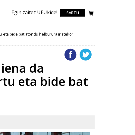
Egin zaitez UEUkide!
SARTU
u eta bide bat atondu helburura iristeko"
aiena da
rtu eta bide bat