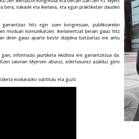
atu zen IkerGazte kongresua eta bertan izan zen PZ Myers
a bera, irakasle eta ikerlaria, eta egun praktiketan dauden
n garrantziaz hitz egin zuen kongresuan, publikoarekin
den moduan komunikatzen. Ikerlarientzat berain gaiaz hitz
ari diren gaiaz aparte beste diziplina batzuetaz ere aritu
gain, informazio jaurtiketa ekiditea ere garrantzitsua da.
ltzen zaionari Myersen aburuz, edertasunez azalduz gero
izketa euskarazko subtitulu eta guzti.