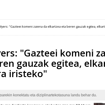
Myers: "Gazteei komeni zaiena da elkartzea eta beren gauzak egitea, elkart
ers: "Gazteei komeni z
ren gauzak egitea, elka
a iristeko"
oarekin konektatu eta diziplinartekotasuna landu behar du.