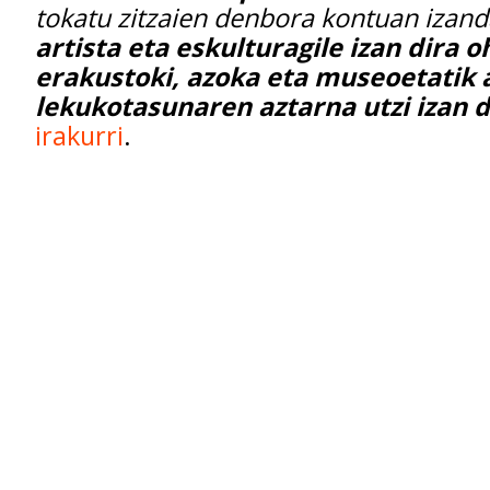
tokatu zitzaien denbora kontuan izan
artista eta eskulturagile izan dira o
erakustoki, azoka eta museoetatik 
lekukotasunaren aztarna utzi izan d
irakurri
.