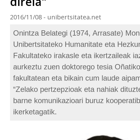
direla"
2016/11/08 - unibertsitatea.net
Onintza Belategi (1974, Arrasate) Mo
Unibertsitateko Humanitate eta Hezkun
Fakultateko irakasle eta ikertzaileak 
aurkeztu zuen doktorego tesia Oñatik
fakultatean eta bikain cum laude aipa
“Zelako pertzepzioak eta nahiak dituzt
barne komunikazioari buruz kooperati
ikerketagatik.