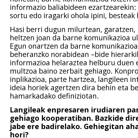
informazio baliabideen ezartzearekin: 
sortu edo iragarki ohola ipini, besteak
Hasi berri dugun milurtean, garatzen, 
heltzen joan da barne komunikazioa ul
Egun onartzen da barne komunikazioa 
beheranzko norabidean –bide hierarkik
informazioa helaraztea helburu duen 
multzoa baino zerbait gehiago. Konpr
inplikazioa, parte hartzea, langileen i
ideia horiek agertzen dira behin eta be
hamarkadako definiziotan.
Langileak enpresaren irudiaren par
gehiago kooperatiban. Bazkide dir
jabe ere badirelako. Gehiegitan ah
hori?