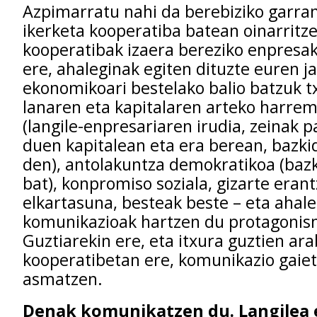
Azpimarratu nahi da berebiziko garran
ikerketa kooperatiba batean oinarritze
kooperatibak izaera bereziko enpresak 
ere, ahaleginak egiten dituzte euren j
ekonomikoari bestelako balio batzuk t
lanaren eta kapitalaren arteko harrem
(langile-enpresariaren irudia, zeinak 
duen kapitalean eta era berean, bazkid
den), antolakuntza demokratikoa (bazk
bat), konpromiso soziala, gizarte eran
elkartasuna, besteak beste – eta ahal
komunikazioak hartzen du protagonis
Guztiarekin ere, eta itxura guztien ara
kooperatibetan ere, komunikazio gaiet
asmatzen.
Denak komunikatzen du. Langilea 