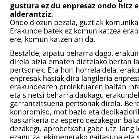
gust
u
ra ez du enpresaz ondo hitz 
alderantziz.
Ondo diozun bezala, guztiak komunika
Erakunde batek ez komunikatzea erab
ere, komunikatzen ari da.
Bestalde, aipatu beharra dago, erakun
direla bizia ematen dietelako bertan l
pertsonek. Eta hori horrela dela, erak
enpresak hasiak dira langileria enpres
erakundearen proiektuaren baitan int
eta sinetsi beharra daukagu erakunde
garrantzitsuena pertsonak direla. Ber
konpromiso, motibazio eta dedikaziori
kaskarkeria da espero dezakegun baka
dezakegu aprobetxatu gabe utzi lang
ezagutza, ekimenerako gaitasuna eta