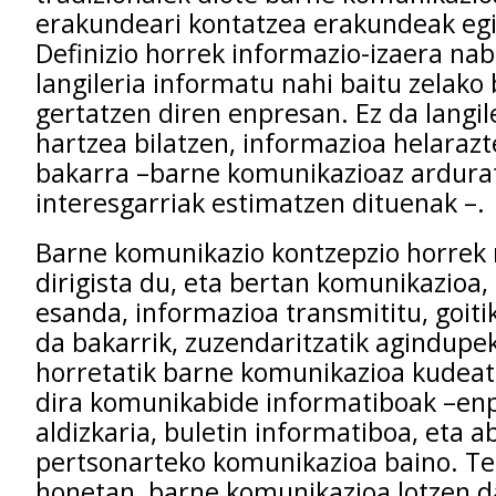
erakundeari kontatzea erakundeak eg
Definizio horrek informazio-izaera n
langileria informatu nahi baitu zelako 
gertatzen diren enpresan. Ez da langi
hartzea bilatzen, informazioa helaraz
bakarra –barne komunikazioaz ardura
interesgarriak estimatzen dituenak –.
Barne komunikazio kontzepzio horrek
dirigista du, eta bertan komunikazioa
esanda, informazioa transmititu, goiti
da bakarrik, zuzendaritzatik agindupe
horretatik barne komunikazioa kudea
dira komunikabide informatiboak –en
aldizkaria, buletin informatiboa, eta a
pertsonarteko komunikazioa baino. Te
honetan, barne komunikazioa lotzen da