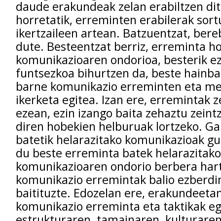
daude erakundeak zelan erabiltzen dit
horretatik, erreminten erabilerak sor
ikertzaileen artean. Batzuentzat, bere
dute. Besteentzat berriz, erreminta ho
komunikazioaren ondorioa, besterik ez
funtsezkoa bihurtzen da, beste hainba
barne komunikazio erreminten eta m
ikerketa egitea. Izan ere, erremintak 
ezean, ezin izango baita zehaztu zeint
diren hobekien helburuak lortzeko. Ga
batetik helarazitako komunikazioak gu
du beste erreminta batek helarazitako
komunikazioaren ondorio berbera hart
komunikazio erremintak balio ezberdi
baitituzte. Edozelan ere, erakundeetan
komunikazio erreminta eta taktikak e
estrukturaren, tamainaren, kulturaren