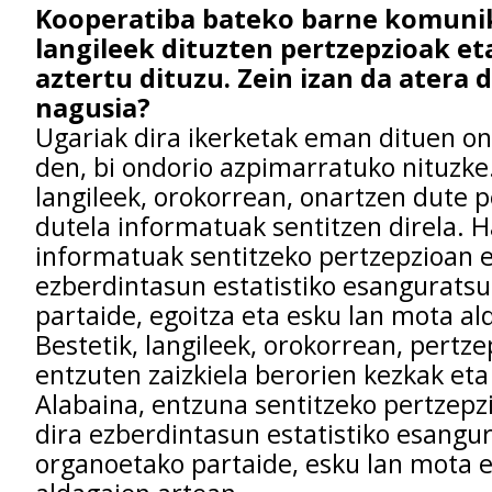
Kooperatiba bateko barne komunik
langileek dituzten pertzepzioak et
aztertu dituzu. Zein izan da atera
nagusia?
Ugariak dira ikerketak eman dituen o
den, bi ondorio azpimarratuko nituzke.
langileek, orokorrean, onartzen dute 
dutela informatuak sentitzen direla. H
informatuak sentitzeko pertzepzioan 
ezberdintasun estatistiko esangurats
partaide, egoitza eta esku lan mota al
Bestetik, langileek, orokorrean, pertze
entzuten zaizkiela berorien kezkak eta
Alabaina, entzuna sentitzeko pertzep
dira ezberdintasun estatistiko esangu
organoetako partaide, esku lan mota e