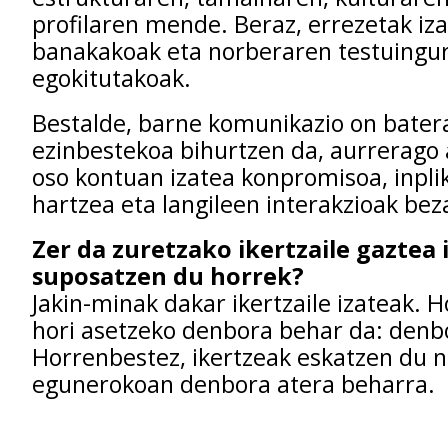
profilaren mende. Beraz, errezetak iz
banakakoak eta norberaren testuingur
egokitutakoak.
Bestalde, barne komunikazio on bater
ezinbestekoa bihurtzen da, aurrerago 
oso kontuan izatea konpromisoa, inplik
hartzea eta langileen interakzioak beza
Zer da zuretzako ikertzaile gaztea 
suposatzen du horrek?
Jakin-minak dakar ikertzaile izateak. H
hori asetzeko denbora behar da: denb
Horrenbestez, ikertzeak eskatzen du 
egunerokoan denbora atera beharra.