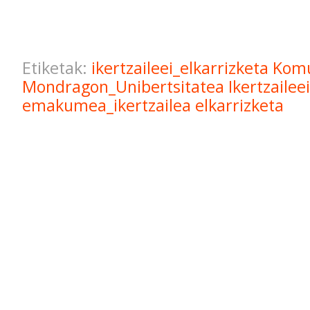
Etiketak:
ikertzaileei_elkarrizketa
Komu
Mondragon_Unibertsitatea
Ikertzailee
emakumea_ikertzailea
elkarrizketa