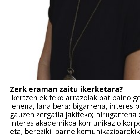
Zerk eraman zaitu ikerketara?
Ikertzen ekiteko arrazoiak bat baino ge
lehena, lana bera; bigarrena, interes 
gauzen zergatia jakiteko; hirugarrena 
interes akademikoa komunikazio korpo
eta, bereziki, barne komunikazioarekik