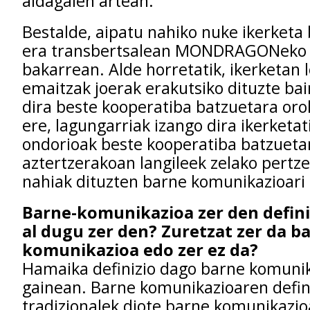
aldagaien artean.
Bestalde, aipatu nahiko nuke ikerketa
era transbertsalean MONDRAGONeko 
bakarrean. Alde horretatik, ikerketan 
emaitzak joerak erakutsiko dituzte bai
dira beste kooperatiba batzuetara oro
ere, lagungarriak izango dira ikerketat
ondorioak beste kooperatiba batzueta
aztertzerakoan langileek zelako pertz
nahiak dituzten barne komunikazioari
Barne-komunikazioa zer den defini
al dugu zer den? Zuretzat zer da b
komunikazioa edo zer ez da?
Hamaika definizio dago barne komuni
gainean. Barne komunikazioaren defin
tradizionalek diote barne komunikazio