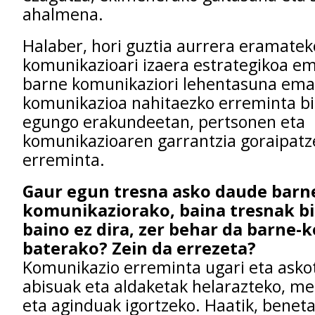
ahalmena.
Halaber, hori guztia aurrera eramatek
komunikazioari izaera estrategikoa e
barne komunikaziori lehentasuna ema
komunikazioa nahitaezko erreminta bi
egungo erakundeetan, pertsonen eta
komunikazioaren garrantzia goraipat
erreminta.
Gaur egun tresna asko daude barn
komunikaziorako, baina tresnak b
baino ez dira, zer behar da barne
baterako? Zein da errezeta?
Komunikazio erreminta ugari eta asko
abisuak eta aldaketak helarazteko, me
eta aginduak igortzeko. Haatik, benet