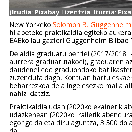
(Irudia: Pixabay Lizentzia. Iturria: Pix
New Yorkeko
Solomon R. Guggenhei
hilabeteko praktikaldia egiteko auker
EAEko lau gazteri Guggenheim Bilbao
Deialdia graduatu berriei (2017/2018 i
aurrera graduatutakoei), graduaren a
daudenei edo graduondoko bat ikasten 
zuzenduta dago. Kontuan hartu eskaer
beharrezkoa dela ingelesezko maila alt
nahiz idatziz.
Praktikaldia udan (2020ko ekainetik a
udazkenean (2020ko irailetik abendura
egongo da eta dirulaguntza, 3.500 dol
da.