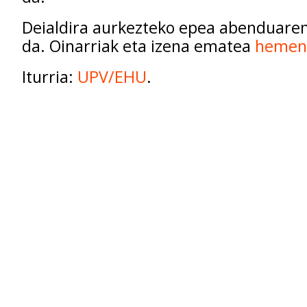
Deialdira aurkezteko epea abenduare
da. Oinarriak eta izena ematea
hemen
Iturria:
UPV/EHU
.