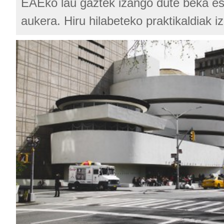
EAEko lau gaztek izango dute beka e
aukera. Hiru hilabeteko praktikaldiak i