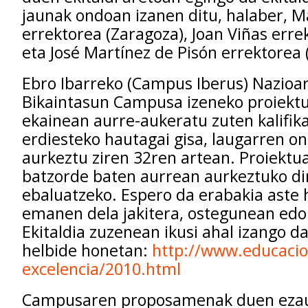
jaunak ondoan izanen ditu, halaber, M
errektorea (Zaragoza), Joan Viñas errek
eta José Martínez de Pisón errektorea (
Ebro Ibarreko (Campus Iberus) Nazioa
Bikaintasun Campusa izeneko proiektu
ekainean aurre-aukeratu zuten kalifik
erdiesteko hautagai gisa, laugarren on
aurkeztu ziren 32ren artean. Proiektu
batzorde baten aurrean aurkeztuko di
ebaluatzeko. Espero da erabakia aste
emanen dela jakitera, ostegunean edo 
Ekitaldia zuzenean ikusi ahal izango da
helbide honetan:
http://www.educaci
excelencia/2010.html
Campusaren proposamenak duen ezau