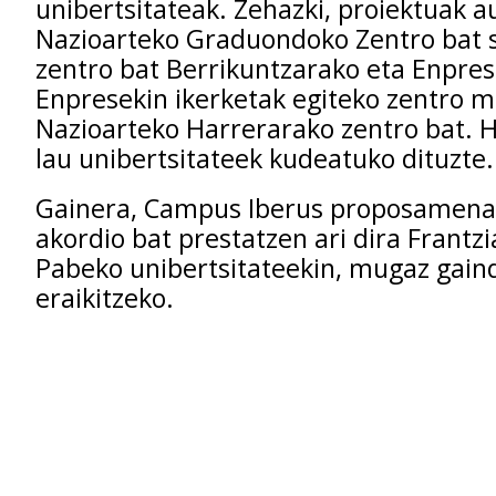
unibertsitateak. Zehazki, proiektuak a
Nazioarteko Graduondoko Zentro bat s
zentro bat Berrikuntzarako eta Enpres
Enpresekin ikerketak egiteko zentro m
Nazioarteko Harrerarako zentro bat. H
lau unibertsitateek kudeatuko dituzte.
Gainera, Campus Iberus proposamena
akordio bat prestatzen ari dira Frantz
Pabeko unibertsitateekin, mugaz gain
eraikitzeko.