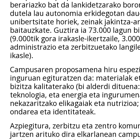
berariazko bat da lankidetzarako boro
dutela lau autonomia erkidegotan da
unibertsitate horiek, zeinak jakintza-ar
baitauzkate. Guztira ia 73.000 lagun bi
(9.000tik gora irakasle-ikertzaile, 3.00
administrazio eta zerbitzuetako langil
ikasle).
Campusaren proposamena hiru espezia
inguruan egituratzen da: materialak e
bizitza kalitaterako (bi alderdi dituen
teknologia, eta energia eta ingurumen
nekazaritzako elikagaiak eta nutrizioa
ondarea eta identitateak.
Azpiegitura, zerbitzu eta zentro komu
jartzen arituko dira elkarlanean camp