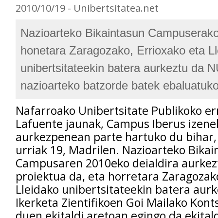
2010/10/19 - Unibertsitatea.net
Nazioarteko Bikaintasun Campuserako
honetara Zaragozako, Errioxako eta L
unibertsitateekin batera aurkeztu da 
nazioarteko batzorde batek ebaluatuk
Nafarroako Unibertsitate Publikoko err
Lafuente jaunak, Campus Iberus izen
aurkezpenean parte hartuko du bihar,
urriak 19, Madrilen. Nazioarteko Bika
Campusaren 2010eko deialdira aurkez
proiektua da, eta horretara Zaragozako
Lleidako unibertsitateekin batera aur
Ikerketa Zientifikoen Goi Mailako Konts
duen ekitaldi aretoan egingo da ekital