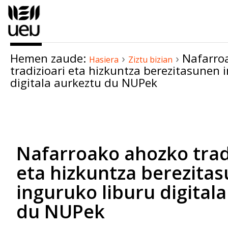
Edukira
salto
egin
|
Hemen zaude:
›
›
Nafarro
Salto
Hasiera
Ziztu bizian
tradizioari eta hizkuntza berezitasunen 
egin
digitala aurkeztu du NUPek
nabigazioara
Dokumentuaren
akzioak
Nafarroako ahozko trad
eta hizkuntza berezita
inguruko liburu digital
du NUPek