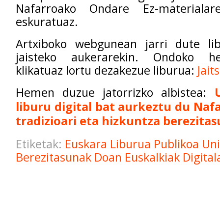
Nafarroako Ondare Ez-materiala
eskuratuaz.
Artxiboko webgunean jarri dute l
jaisteko aukerarekin. Ondoko h
klikatuaz lortu dezakezue liburua:
Jait
Hemen duzue jatorrizko albistea:
liburu digital bat aurkeztu du Na
tradizioari eta hizkuntza berezitas
Etiketak:
Euskara
Liburua
Publikoa
Uni
Berezitasunak
Doan
Euskalkiak
Digita