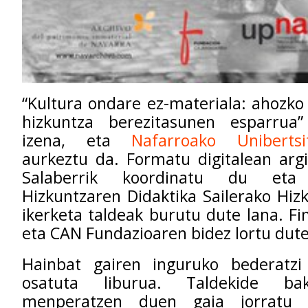
“Kultura ondare ez-materiala: ahozko 
hizkuntza berezitasunen esparrua
izena, eta
Nafarroako Unibertsi
aurkeztu da. Formatu digitalean argi
Salaberrik koordinatu du eta 
Hizkuntzaren Didaktika Sailerako Hizk
ikerketa taldeak burutu dute lana. Fi
eta CAN Fundazioaren bidez lortu dute
Hainbat gairen inguruko bederatzi
osatuta liburua. Taldekide bak
menperatzen duen gaia jorratu 