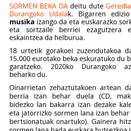
SORMEN BEKA DA
deitu dute
Geredia
Durangoko Udala
k. Bigarren edizi
musika
izango da eta euskarazko sor
eta sortzaile berriei ezagutzera
eskaintzea da helburua.
18 urtetik gorakoei zuzendutakoa da
15.000 eurotako beka eskuratuko du 
garatzeko. 2020ko Durangoko az
beharko du.
Oinarrietan zehaztutakoen artean da
berria izan behar duela (CD, ma
bidezko lan bakarra izan dezake kal
eta jatorrizko sormen lana izan behar 
bertsionatuak onartuko). Gainera hit
sormen lana bada euskara hutsezkoa i