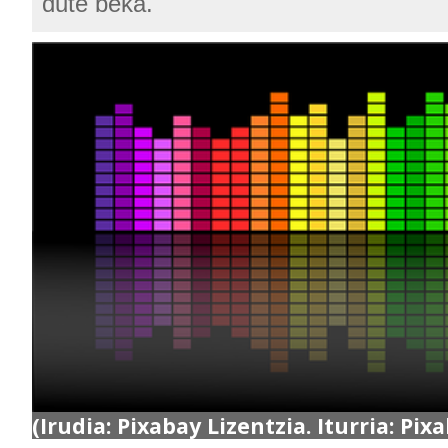
dute beka.
(Irudia: Pixabay Lizentzia. Iturria: Pix