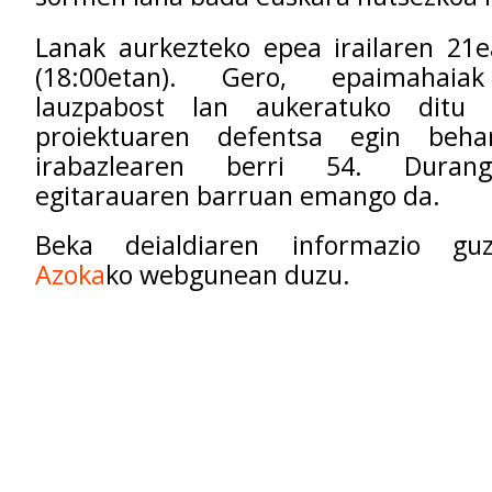
Lanak aurkezteko epea irailaren 21
(18:00etan). Gero, epaimahaiak
lauzpabost lan aukeratuko ditu e
proiektuaren defentsa egin beh
irabazlearen berri 54. Duran
egitarauaren barruan emango da.
Beka deialdiaren informazio g
Azoka
ko webgunean duzu.