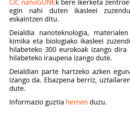
CIC nanoGUNE
k bere ikerketa zentro
egin nahi duten ikasleei zuzendu
eskaintzen ditu.
Deialdia
n
anoteknologia, materialen 
kimika eta biologiako ikasleei zuzen
hilabeteko 300 eurokoak izango dira
hilabeteko iraupena izango dute.
Deialdian parte hartzeko azken egun
izango da. Ebazpena berriz, uztailare
dute.
Informazio guztia
hemen
duzu.