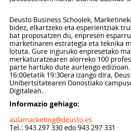
Deusto Business Schoolek, Marketinek
bidez, elkartzeko eta esperientziak tr
bat proposatzen du, enpresen esparr
marketinaren estrategia eta teknika 
lotuta. Gure inguruko enpresetako ma
merkaturatzearen alorreko 100 profes
parte hartuko dute aurtengo edizioan.
16:00etatik 19:30era izango dira, Deu
Unibertsitatearen Donostiako campus
Digitalean.
Informazio gehiago:
aulamarketing@deusto.es
Tel.: 943 297 330 edo 943 297 331