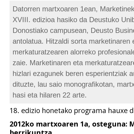
Datorren martxoaren 1ean, Marketine
XVIII. edizioa hasiko da Deustuko Unib
Donostiako campusean, Deusto Busin
antolatua. Hitzaldi sorta marketinaren 
merkaturatzearen alorreko profesional
zaie. Marketinaren eta merkaturatzear
hizlari ezagunek beren esperientziak 
dituzte, lau saio monografikotan, mar
hasi eta hilaren 22 arte.
18. edizio honetako programa hauxe d
2012ko martxoaren 1a, osteguna: 
berrikuntza