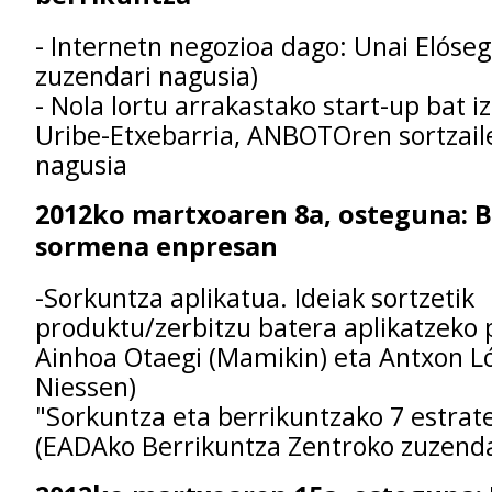
- Internetn negozioa dago: Unai Elóseg
zuzendari nagusia)
- Nola lortu arrakastako start-up bat i
Uribe-Etxebarria, ANBOTOren sortzail
nagusia
2012ko martxoaren 8a, osteguna: B
sormena enpresan
-Sorkuntza aplikatua. Ideiak sortzetik
produktu/zerbitzu batera aplikatzeko 
Ainhoa Otaegi (Mamikin) eta Antxon L
Niessen)
"Sorkuntza eta berrikuntzako 7 estrate
(EADAko Berrikuntza Zentroko zuzenda