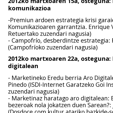
2012ko martxoaren 15a, osteguna:
komunikazioa
-Premiun ardoen estrategia krisi garai
Komunikazioaren garrantzia. Enrique 
Retuertako zuzendari nagusia)
- Campofrío, desberdintze estrategia:
(Campofríoko zuzendari nagusia)
2012ko martxoaren 22a, osteguna:
digitalean
- Marketineko Eredu berria Aro Digita
Pinedo (ISDI-Internet Garatzeko Goi In
zuzendari nagusia)
- Marketinaz haratago aro digitalean: 
bezeroak nola jokatzen duen Sarean?: 
(Dosdoce.com kultur atariko bazkide-so