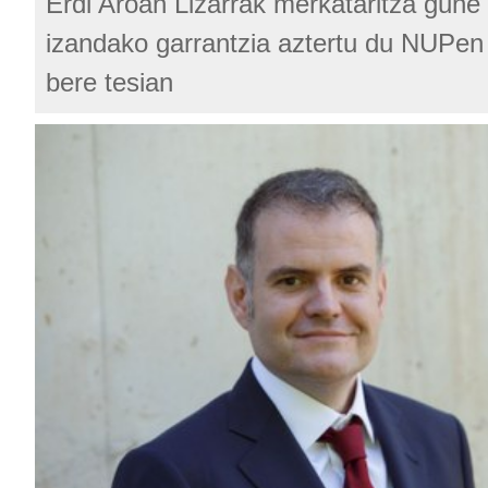
Erdi Aroan Lizarrak merkataritza gun
izandako garrantzia aztertu du NUPen
bere tesian