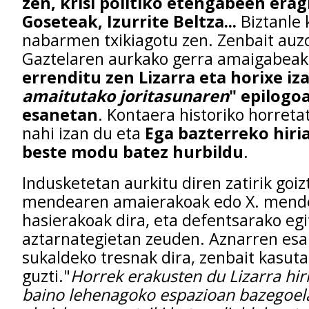
zen, krisi politiko etengabeen era
Goseteak, Izurrite Beltza...
Biztanle
nabarmen txikiagotu zen. Zenbait auzo
Gaztelaren aurkako gerra amaigabeak
errenditu zen Lizarra eta horixe iz
amaitutako joritasunaren
" epilogo
esanetan
. Kontaera historiko horreta
nahi izan du eta
Ega bazterreko hiri
beste modu batez hurbildu
.
Indusketetan aurkitu diren zatirik goiz
mendearen amaierakoak edo X. mend
hasierakoak dira, eta defentsarako egi
aztarnategietan zeuden. Aznarren es
sukaldeko tresnak dira, zenbait kasut
guzti."
Horrek erakusten du Lizarra hir
baino lehenagoko espazioan bazegoel