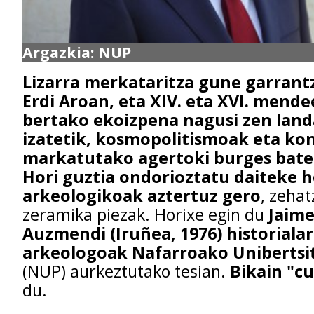
Argazkia: NUP
Lizarra merkataritza gune garrant
Erdi Aroan, eta XIV. eta XVI. mende
bertako ekoizpena nagusi zen land
izatetik, kosmopolitismoak eta ko
markatutako agertoki burges bate
Hori guztia ondorioztatu daiteke 
arkeologikoak aztertuz gero
, zeha
zeramika piezak. Horixe egin du
Jaime
Auzmendi (Iruñea, 1976) historialar
arkeologoak Nafarroako Unibertsi
(NUP) aurkeztutako tesian.
Bikain "c
du.