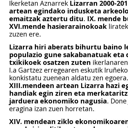
Ikerketan Aznarrek
Lizarran 2000-20
artean egindako indusketa arkeol
emaitzak aztertu ditu
.
IX. mende b
XVI.mende hasierarainokoak
lirate
zuzen ere.
Lizarra hiri aberats bihurtu baino 
populazio gune sakabanatuak eta 
txikikoek osatzen zuten
ikerlanaren
I.a Gartzez erregearen eskutik Iruñek
konkistatu zuenean aldatu zen egoera
XIII.mendeen artean Lizarra hazi e
handiak egin ziren eta merkataritz
jarduera ekonomiko nagusia
. Done
eragina izan zuen horretan.
XIV. mendean ziklo ekonomikoaren