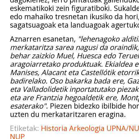
eskematikoki zein figuratiboki. Sukalde
edo mahaiko tresnetan ikusiko da hori, 
sagatsuagoak eta landuagoak agertuko
Aznarren esanetan,
"lehenagoko alditi
merkataritza sarea nagusi da oraindik,
behar zaizkio Muel, Huesca edo Terue
aragoiarretako produktuak. Ekialdea e
Manises, Alacant eta Castellótik etorri
badirelako. Oso bakarka bada ere, Gaz
eta Valladolidetik inportatutako pieza
eta are Frantzia hegoaldetik ere, Montp
esaterako"
. Piezen bidezko ibilbide h
uzten du merkataritzaren eragina.
Etiketak:
Historia
Arkeologia
UPNA/N
NUP