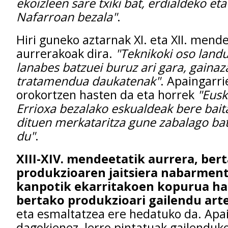
ekoizleen sare txiki bat, erdialdeko et
Nafarroan bezala"
.
Hiri guneko aztarnak XI. eta XII. mende
aurrerakoak dira.
"Teknikoki oso land
lanabes batzuei buruz ari gara, gainaz
tratamendua daukatenak"
. Apaingarri
orokortzen hasten da eta horrek
"Eusk
Errioxa bezalako eskualdeak bere bait
dituen merkataritza gune zabalago ba
du"
.
XIII-XIV. mendeetatik aurrera, ber
produkzioaren jaitsiera nabarmen
kanpotik ekarritakoen kopurua ha
bertako produkzioari gailendu art
eta esmaltatzea ere hedatuko da. Apai
dagokienez, lerro pintatuak gailenduko