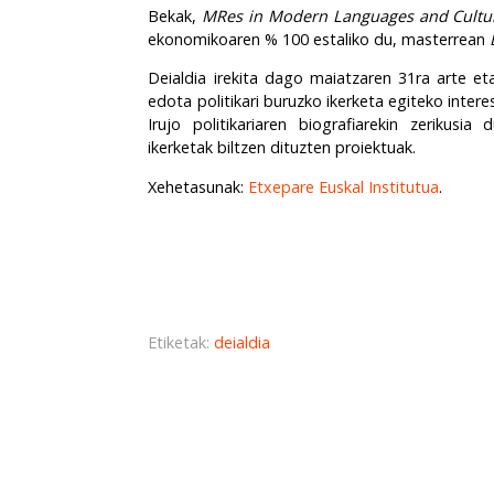
Bekak,
MRes in Modern Languages and Cultu
ekonomikoaren % 100 estaliko du, masterrean
Deialdia irekita dago maiatzaren 31ra arte eta e
edota politikari buruzko ikerketa egiteko inter
Irujo politikariaren biografiarekin zerikus
ikerketak biltzen dituzten proiektuak.
Xehetasunak:
Etxepare Euskal Institutua
.
Etiketak:
deialdia