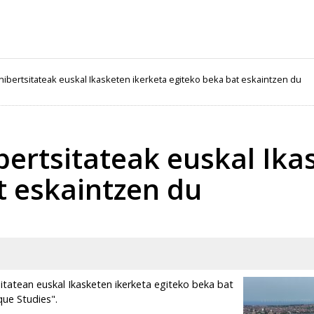
nibertsitateak euskal Ikasketen ikerketa egiteko beka bat eskaintzen du
bertsitateak euskal Ika
t eskaintzen du
itatean euskal Ikasketen ikerketa egiteko beka bat
que Studies".