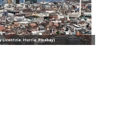
y Lizentzia. Iturria: Pixabay)