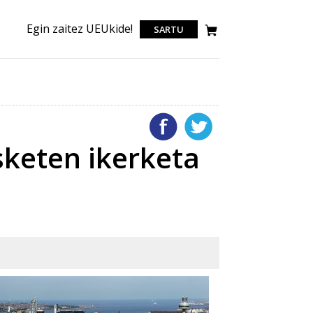
Egin zaitez UEUkide!
SARTU
sketen ikerketa