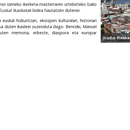
res
izeneko ikerketa-masterraren urtebeteko balio
Euskal Ikasketak
bidea hautatzen dutenei.
uskal hizkuntzari, ekoizpen kulturalari, historiari
esa duten ikasleei zuzenduta dago. Bereziki, Manuel
ia duten memoria, erbeste, diaspora eta europar
(Irudia: Pixaba