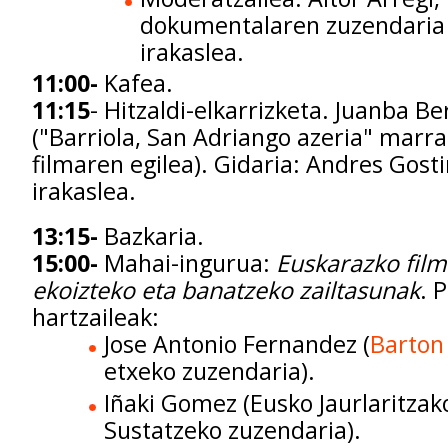
dokumentalaren zuzendaria
irakaslea.
11:00-
Kafea.
11:15
- Hitzaldi-elkarrizketa. Juanba Be
("Barriola, San Adriango azeria" marra
filmaren egilea). Gidaria: Andres Gost
irakaslea.
13:15-
Bazkaria.
15:00-
Mahai-ingurua:
Euskarazko film
ekoizteko eta banatzeko zailtasunak
. 
hartzaileak:
Jose Antonio Fernandez (
Barton
etxeko zuzendaria).
Iñaki Gomez (Eusko Jaurlaritzak
Sustatzeko zuzendaria).