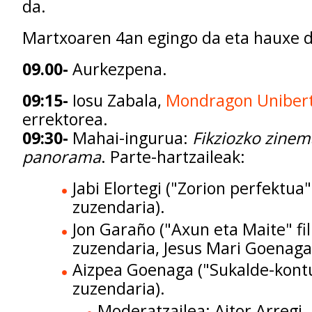
da.
Martxoaren 4an egingo da eta hauxe d
09.00-
Aurkezpena.
09:15-
Iosu Zabala,
Mondragon Unibert
errektorea.
09:30-
Mahai-ingurua:
Fikziozko zine
panorama
. Parte-hartzaileak:
Jabi Elortegi ("Zorion perfektua
zuzendaria).
Jon Garaño ("Axun eta Maite" f
zuzendaria, Jesus Mari Goenaga
Aizpea Goenaga ("Sukalde-kont
zuzendaria).
Moderatzailea: Aitor Arregi, 