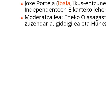
Joxe Portela (
Ibaia
, Ikus-entzun
Independenteen Elkarteko lehen
Moderatzailea: Eneko Olasagast
zuzendaria, gidoigilea eta Huhez