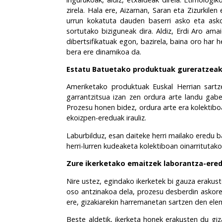
zirela. Hala ere, Aizarnan, Saran eta Zizurkilen
urrun kokatuta dauden baserri asko eta asko,
sortutako biziguneak dira. Aldiz, Erdi Aro ama
dibertsifikatuak egon, bazirela, baina oro har 
bera ere dinamikoa da.
Estatu Batuetako produktuak gureratzeak i
Ameriketako produktuak Euskal Herrian sartze
garrantzitsua izan zen ordura arte landu gabe
Prozesu honen bidez, ordura arte era kolektibo
ekoizpen-ereduak irauliz.
Laburbilduz, esan daiteke herri mailako eredu 
herri-lurren kudeaketa kolektiboan oinarritut
Zure ikerketako emaitzek laborantza-ered
Nire ustez, egindako ikerketek bi gauza erakuste
oso antzinakoa dela, prozesu desberdin askoren
ere, gizakiarekin harremanetan sartzen den eleme
Beste aldetik, ikerketa honek erakusten du g