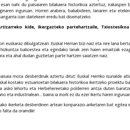
 esan nahi du paisaiaren bilakaera historikoa aztertuz, irakaspen 
ginaren inguruan. Horren arabera, baliabideen, lanaren eta eteki
sangarria izan daitekeen eredu bat diseinatzeko.
rtizarreko kide, Ikergazteko partehartzaile, Txiostesikoa
ori euskaraz dibulgatzeari. Euskal Herrian bizi naiz eta nire lana be
ko hizkuntza balioestea eta egindako lanak zein haien emaitzak e
ra eta ahal dudan guztietan parte hartzen saiatzen naiz.
paisaia mota desberdinak aztertu ditut: Euskal Herriko isurialde atl
al kostako estuarioetan bilakaera historikoa ikertzeko proiektu b
ta asko lehortu eta Herbehereetako polderren antza duten baratze
 eta industrialean… baina ia inork ez du ezer ikertu haren inguruan
dako ikerketa desberdinen artean konparazio-ariketaren bat egitea et
falta da oraindik!