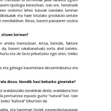
serri-tipologia bereiztean. Izan ere, herrietatik
earen ondorioz lehen basoak izandako lurretan
dibidualak eta haiei lotutako produkzio-unitate
ez mendialdean. Beraz, baserri-paisaiaren nozioa
 zituen lurrean?
arteko trantsizioan. Artoa, bereziki, faktore
 da, baserri sakabanatuak) sortu ahal izateko.
ihurtu eta
de facto
pribatizatu egin ziren, tokiko
o eta gehiago baserrietara deszentralizatuz eta
ela diozu. Nondik hasi beharko gineteke?
z eraldatutako lurraldeak direla; eraldaketa hori
a pentsatzea espazio guztiz “natural” bat. Izan
bidez “kultural” bihurtzen da.
audela, eta harreman horiek egunerokotasunean