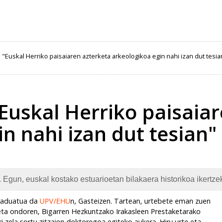
 "Euskal Herriko paisaiaren azterketa arkeologikoa egin nahi izan dut tesia
Euskal Herriko paisaia
n nahi izan dut tesian"
 Egun, euskal kostako estuarioetan bilakaera historikoa ikertzek
graduatua da
UPV/EHU
n, Gasteizen. Tartean, urtebete eman zuen
eta ondoren, Bigarren Hezkuntzako Irakasleen Prestaketarako
 zela sortu zitzaion doktoregoa egiteko aukera. Hiru urte eta