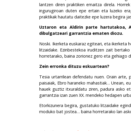
lantzen diren praktiken emaitza direla. Horrek
ingurugiroan duten epe ertain eta luzeko era
praktikak hautatu daitezke epe luzera begira ja
Uztaron eta Aldirin parte hartutakoa, A
dibulgatzeari garrantzia ematen diozu.
Noski. Ikerketa euskaraz egiteari, eta ikerketa h
litzaidake. Ezinbestekoa iruditzen zait berta
horretarako, baina zorionez gero eta gehiago di
Zein erronka dituzu eskuartean?
Tesia urtarrilean defendatu nuen. Orain arte, 
paisaiak, Ebro haraneko mahastiak… Unean, eusk
hauek guztiz itxuraldatu ziren, padura asko e
garrantzia izan zuen XX. mendeko hedapen urbano
Etorkizunera begira, gustatuko litzaidake egin
moduko bat jostea… baina horretarako lan asko 