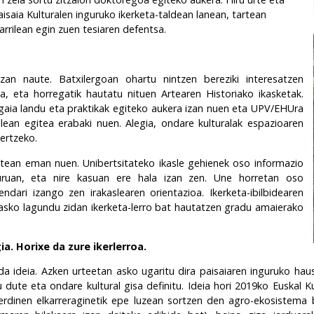
aia Kulturalen inguruko ikerketa-taldean lanean, tartean
tarrilean egin zuen tesiaren defentsa.
 izan naute. Batxilergoan ohartu nintzen bereziki interesatzen
ia, eta horregatik hautatu nituen Artearen Historiako ikasketak.
gaia landu eta praktikak egiteko aukera izan nuen eta UPV/EHUra
lean egitea erabaki nuen. Alegia, ondare kulturalak espazioaren
ertzeko.
ustean eman nuen. Unibertsitateko ikasle gehienek oso informazio
uruan, eta nire kasuan ere hala izan zen. Une horretan oso
ndari izango zen irakaslearen orientazioa. Ikerketa-ibilbidearen
 asko lagundu zidan ikerketa-lerro bat hautatzen gradu amaierako
a. Horixe da zure ikerlerroa.
 da ideia. Azken urteetan asko ugaritu dira paisaiaren inguruko h
tu dute eta ondare kultural gisa definitu. Ideia hori 2019ko Euskal
erdinen elkarreraginetik epe luzean sortzen den agro-ekosistema b