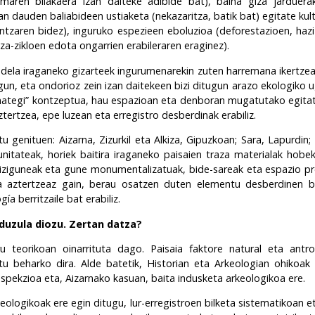
maren bilakaera izan daiteke adibide bat), baina giza jarduera
an dauden baliabideen ustiaketa (nekazaritza, batik bat) egitate kult
kuntzaren bidez), inguruko espezieen eboluzioa (deforestazioen, ha
za-zikloen edota ongarrien erabileraren eraginez).
dela iraganeko gizarteek ingurumenarekin zuten harremana ikertzea
gun, eta ondorioz zein izan daitekeen bizi ditugun arazo ekologiko ug
arnategi” kontzeptua, hau espazioan eta denboran mugatutako egitat
tertzea, epe luzean eta erregistro desberdinak erabiliz.
u genituen: Aizarna, Zizurkil eta Alkiza, Gipuzkoan; Sara, Lapurdin
nitateak, horiek baitira iraganeko paisaien traza materialak hobe
biziguneak eta gune monumentalizatuak, bide-sareak eta espazio pr
 aztertzeaz gain, berau osatzen duten elementu desberdinen bila
a berritzaile bat erabiliz.
 duzula diozu. Zertan datza?
 teorikoan oinarrituta dago. Paisaia faktore natural eta antr
tu beharko dira. Alde batetik, Historian eta Arkeologian ohikoak d
pekzioa eta, Aizarnako kasuan, baita indusketa arkeologikoa ere.
ologikoak ere egin ditugu, lur-erregistroen bilketa sistematikoan et