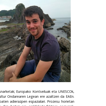
ausnarketak; Europako Kontseiluak eta UNESCOk,
 Kultur Ondarearen Legean ere azaltzen da EAEn.
aten adierazpen espazialari. Prozesu horietan