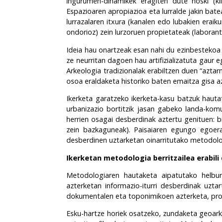
ingurumen-dinamikek eragiten dute noski (kli
Espazioaren apropiazioa eta lurralde jakin bate
lurrazalaren itxura (kanalen edo lubakien erai
ondorioz) zein lurzoruen propietateak (laborant
Ideia hau onartzeak esan nahi du ezinbestekoa 
ze neurritan dagoen hau artifizializatuta gaur e
Arkeologia tradizionalak erabiltzen duen “azt
osoa eraldaketa historiko baten emaitza gisa az
Ikerketa garatzeko ikerketa-kasu batzuk hautat
urbanizazio bortitzik jasan gabeko landa-komu
herrien osagai desberdinak aztertu genituen: 
zein bazkaguneak). Paisaiaren egungo egoera
desberdinen uztarketan oinarritutako metodologí
Ikerketan metodologia berritzailea erabili
Metodologiaren hautaketa aipatutako helburu
azterketan informazio-iturri desberdinak uztar
dokumentalen eta toponimikoen azterketa, pros
Esku-hartze horiek osatzeko, zundaketa geoarke