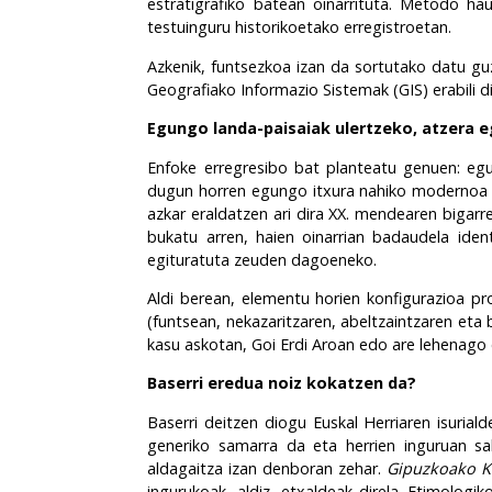
estratigrafiko batean oinarrituta. Metodo h
testuinguru historikoetako erregistroetan.
Azkenik, funtsezkoa izan da sortutako datu gu
Geografiako Informazio Sistemak (GIS) erabili d
Egungo landa-paisaiak ulertzeko, atzera e
Enfoke erregresibo bat planteatu genuen: egung
dugun horren egungo itxura nahiko modernoa da
azkar eraldatzen ari dira XX. mendearen bigarr
bukatu arren, haien oinarrian badaudela ident
egituratuta zeuden dagoeneko.
Aldi berean, elementu horien konfigurazioa p
(funtsean, nekazaritzaren, abeltzaintzaren eta
kasu askotan, Goi Erdi Aroan edo are lehenago 
Baserri eredua noiz kokatzen da?
Baserri deitzen diogu Euskal Herriaren isuria
generiko samarra da eta herrien inguruan sak
aldagaitza izan denboran zehar.
Gipuzkoako K
ingurukoak, aldiz, etxaldeak direla. Etimolog