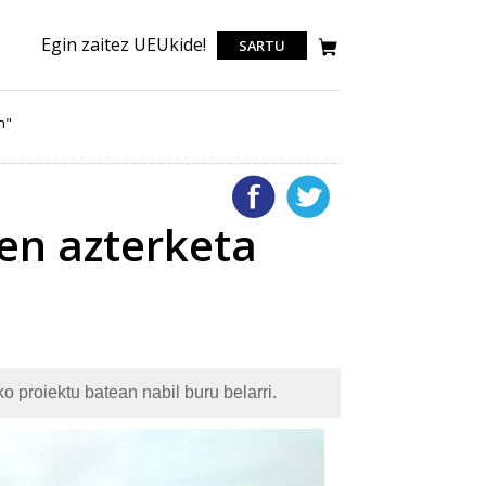
Egin zaitez UEUkide!
SARTU
n"
ren azterketa
o proiektu batean nabil buru belarri.