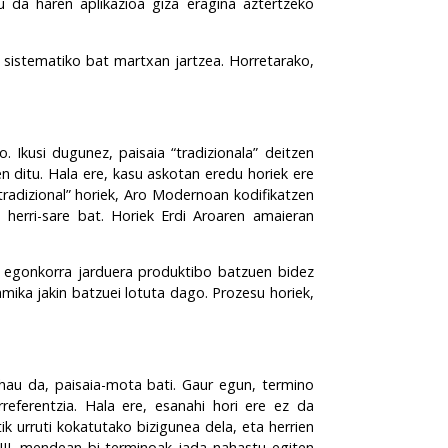
tu da haren aplikazioa
giza eragina aztertzeko
 sistematiko bat martxan jartzea. Horretarako,
. Ikusi dugunez, paisaia “tradizionala” deitzen
 ditu. Hala ere, kasu askotan eredu horiek ere
tradizional” horiek, Aro Modernoan kodifikatzen
, herri-sare bat. Horiek Erdi Aroaren amaieran
o egonkorra jarduera produktibo batzuen bidez
mika jakin batzuei lotuta dago. Prozesu horiek,
 hau da, paisaia-mota bati. Gaur egun, termino
referentzia. Hala ere, esanahi hori ere ez da
ik urruti kokatutako bizigunea dela, eta herrien
VIII. mendean bi terminoak jada nahastu egiten