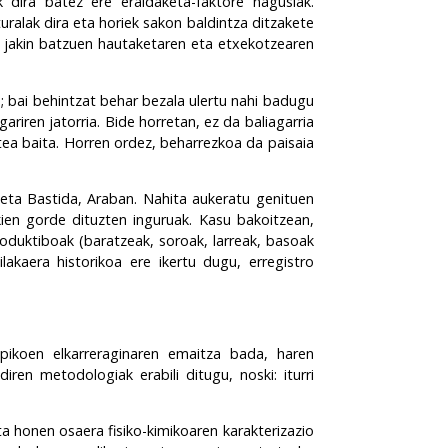
k dira batez ere eraldaketa-faktore nagusiak.
uralak dira eta horiek sakon baldintza ditzakete
zi jakin batzuen hautaketaren eta etxekotzearen
; bai behintzat behar bezala ulertu nahi badugu
ariren jatorria
. Bide horretan, ez da baliagarria
ea baita. Horren ordez, beharrezkoa da paisaia
; eta Bastida, Araban. Nahita aukeratu genituen
kien gorde dituzten inguruak. Kasu bakoitzean,
oduktiboak (baratzeak, soroak, larreak, basoak
kaera historikoa ere ikertu dugu, erregistro
opikoen elkarreraginaren emaitza bada, haren
iren metodologiak erabili ditugu, noski: iturri
a honen osaera fisiko-kimikoaren karakterizazio