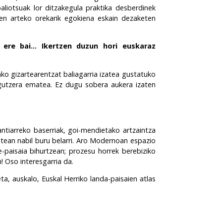
baliotsuak lor ditzakegula praktika desberdinek
nen arteko orekarik egokiena eskain dezaketen
 ere bai... Ikertzen duzun hori euskaraz
rtako gizartearentzat baliagarria izatea gustatuko
zagutzera ematea. Ez dugu sobera aukera izaten
antiarreko baserriak, goi-mendietako artzaintza
atean nabil buru belarri. Aro Modernoan espazio
-paisaia bihurtzean; prozesu horrek berebiziko
! Oso interesgarria da.
a, auskalo, Euskal Herriko landa-paisaien atlas