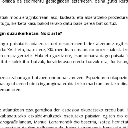
au ohikoa da sedimentu geologikoen azterketan, baina gutxi iker
ztiak modu eraginkorrean jaso, kudeatu eta alderatzeko prozedura
itugu, ikerketa-kasu bakoitzerako datu-base berezi bat sortuz.
gin duzu ikerketan. Noiz arte?
o paisaiatik abiatzea, iturri desberdinen bidez atzerantz egiteko
: XVIII. eta, batez ere, XIX. mendean emandako prozesuak islatzen
en erdiaz geroztik. Hala eta guztiz ere, esan beharra dago paisaia “
itate kolektibo batzuk, lurraldetasun-eredu batzuk eta, funtsean
rozesu zaharrago batzuen ondorioa izan zen. Espazioaren okupazi
 basogintzaren bidez) ingurugiroa eraldatzeko martxan jarritako dina
eman ziren.
lde atlantikoan ezaugarrizkoa den espazioa okupatzeko eredu bati,
abanatutako etxalde-multzoek osatutako paisaiari egiten dio er
orografia
lanean, Manuel Larramendik dio baserria, izatez, herrietat
ikoki zentzua daukan sailkapena da, baina Larramendik berak dio X