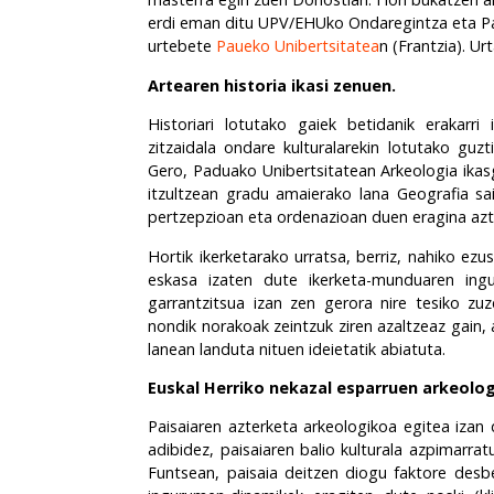
erdi eman ditu UPV/EHUko Ondaregintza eta Pais
urtebete
Paueko Unibertsitatea
n (Frantzia). Ur
Artearen historia ikasi zenuen.
Historiari lotutako gaiek betidanik erakarri
zitzaidala ondare kulturalarekin lotutako guzt
Gero, Paduako Unibertsitatean Arkeologia
ikas
itzultzean gradu amaierako lana Geografia sai
pertzepzioan eta ordenazioan duen eragina azt
Hortik ikerketarako urratsa, berriz, nahiko ez
eskasa izaten dute ikerketa-munduaren ing
garrantzitsua izan zen gerora nire tesiko zuze
nondik norakoak zeintzuk ziren azaltzeaz gain,
lanean landuta nituen ideietatik abiatuta.
Euskal Herriko nekazal esparruen arkeologi
Paisaiaren azterketa arkeologikoa egitea izan
adibidez, paisaiaren balio kulturala azpimarra
Funtsean, paisaia deitzen diogu faktore desb