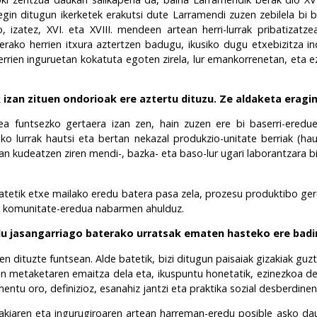
 egin ditugun ikerketek erakutsi dute Larramendi zuzen zebilela bi ba
 izatez, XVI. eta XVIII. mendeen artean herri-lurrak pribatizatz
ierako herrien itxura aztertzen badugu, ikusiko dugu etxebizitza in
herrien inguruetan kokatuta egoten zirela, lur emankorrenetan, eta 
zan zituen ondorioak ere aztertu dituzu. Ze aldaketa eragin
a funtsezko gertaera izan zen, hain zuzen ere bi baserri-ereduen 
ko lurrak hautsi eta bertan nekazal produkzio-unitate berriak (hau
an kudeatzen ziren mendi-, bazka- eta baso-lur ugari laborantzara b
batetik etxe mailako eredu batera pasa zela, prozesu produktibo ger
ako komunitate-eredua nabarmen ahulduz.
u jasangarriago baterako urratsak ematen hasteko ere badir
n dituzte funtsean. Alde batetik, bizi ditugun paisaiak gizakiak guzti
 metaketaren emaitza dela eta, ikuspuntu honetatik, ezinezkoa del
ntu oro, definizioz, esanahiz jantzi eta praktika sozial desberdinen 
izakiaren eta ingurugiroaren artean harreman-eredu posible asko d