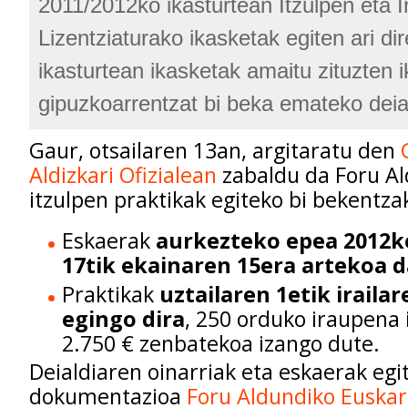
2011/2012ko ikasturtean Itzulpen eta I
Lizentziaturako ikasketak egiten ari di
ikasturtean ikasketak amaitu zituzten i
gipuzkoarrentzat bi beka emateko deia
Gaur, otsailaren 13an, argitaratu den
Aldizkari Ofizialean
zabaldu da Foru A
itzulpen praktikak egiteko bi bekentzak
Eskaerak
aurkezteko epea 2012k
17tik ekainaren 15era artekoa d
Praktikak
uztailaren 1etik iraila
egingo dira
, 250 orduko iraupena 
2.750 € zenbatekoa izango dute.
Deialdiaren oinarriak eta eskaerak egi
dokumentazioa
Foru Aldundiko Euskar