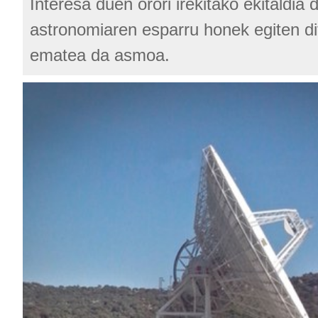
Interesa duen orori irekitako ekitaldia 
astronomiaren esparru honek egiten di
ematea da asmoa.