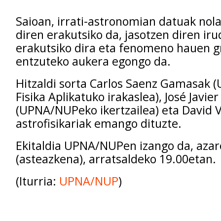
Saioan, irrati-astronomian datuak nol
diren erakutsiko da, jasotzen diren iru
erakutsiko dira eta fenomeno hauen 
entzuteko aukera egongo da.
Hitzaldi sorta Carlos Saenz Gamasak
Fisika Aplikatuko irakaslea), José Javie
(UPNA/NUPeko ikertzailea) eta David 
astrofisikariak emango dituzte.
Ekitaldia UPNA/NUPen izango da, aza
(asteazkena), arratsaldeko 19.00etan.
(Iturria:
UPNA/NUP
)