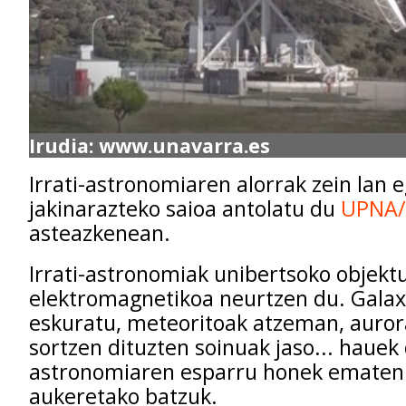
Irudia: www.unavarra.es
Irrati-astronomiaren alorrak zein lan 
jakinarazteko saioa antolatu du
UPNA
asteazkenean.
Irrati-astronomiak unibertsoko objekt
elektromagnetikoa neurtzen du. Galax
eskuratu, meteoritoak atzeman, auror
sortzen dituzten soinuak jaso... hauek 
astronomiaren esparru honek ematen
aukeretako batzuk.