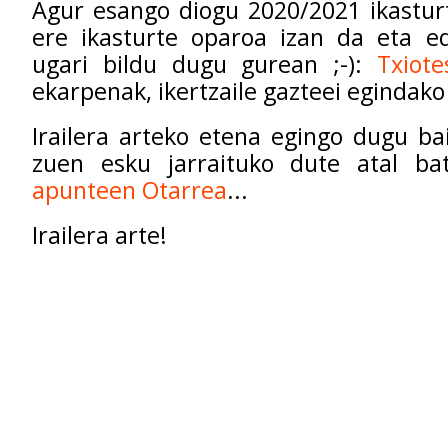
Agur esango diogu 2020/2021 ikastur
ere ikasturte oparoa izan da eta ed
ugari bildu dugu gurean ;-):
Txiote
ekarpenak, ikertzaile gazteei egindak
Irailera arteko etena egingo dugu b
zuen esku jarraituko dute atal b
apunteen Otarrea
...
Irailera arte!