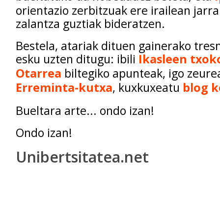
orientazio zerbitzuak ere irailean jarr
zalantza guztiak bideratzen.
Bestela, atariak dituen gainerako tres
esku uzten ditugu: ibili
Ikasleen txok
Otarrea
biltegiko apunteak, igo zeurea
Erreminta-kutxa
, kuxkuxeatu
blog 
Bueltara arte... ondo izan!
Ondo izan!
Unibertsitatea.net