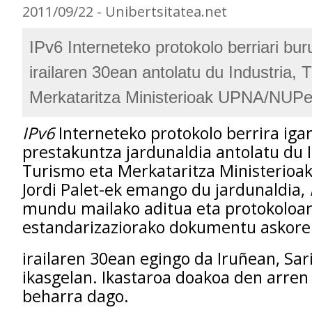
2011/09/22 - Unibertsitatea.net
IPv6 Interneteko protokolo berriari bur
irailaren 30ean antolatu du Industria, 
Merkataritza Ministerioak UPNA/NUPe
IPv6
Interneteko protokolo berrira iga
prestakuntza jardunaldia antolatu du I
Turismo eta Merkataritza Ministerioa
Jordi Palet-ek emango du jardunaldia,
mundu mailako aditua eta protokoloa
estandarizaziorako dokumentu askoren
irailaren 30ean egingo da Iruñean, Sar
ikasgelan. Ikastaroa doakoa den arre
beharra dago.