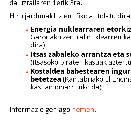
da uztailaren 1etik 3ra.
Hiru jardunaldi zientifiko antolatu dira
Energia nuklearraren etorki
Garoñako zentral nuklearren ka
dira).
Itsas zabaleko arrantza eta 
(itsasoko piraten kasuak aztertu
Kostaldea babestearen ingur
betetzea
(Kantabriako El Encin
kasuan oinarrituko da).
Informazio gehiago
hemen
.