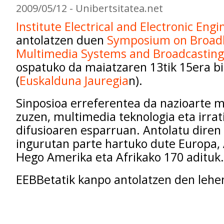
2009/05/12 - Unibertsitatea.net
Institute Electrical and Electronic Engi
antolatzen duen
Symposium on Broad
Multimedia Systems and Broadcasting
ospatuko da maiatzaren 13tik 15era b
(
Euskalduna Jauregia
n).
Sinposioa erreferentea da nazioarte m
zuzen, multimedia teknologia eta irrati
difusioaren esparruan. Antolatu diren 
ingurutan parte hartuko dute Europa, A
Hego Amerika eta Afrikako 170 adituk.
EEBBetatik kanpo antolatzen den lehe