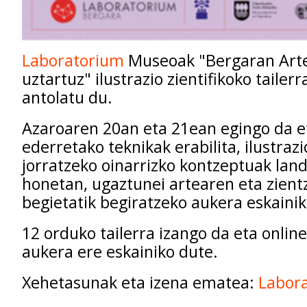
Laboratorium
Museoak "Bergaran Arte
uztartuz" ilustrazio zientifikoko tailerr
antolatu du.
Azaroaren 20an eta 21ean egingo da e
ederretako teknikak erabilita, ilustrazi
jorratzeko oinarrizko kontzeptuak land
honetan, ugaztunei artearen eta zientz
begietatik begiratzeko aukera eskainik
12 orduko tailerra izango da eta online
aukera ere eskainiko dute.
Xehetasunak eta izena ematea:
Labor