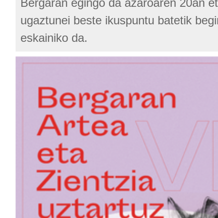
Bergaran egingo da azaroaren 20an e
ugaztunei beste ikuspuntu batetik beg
eskainiko da.