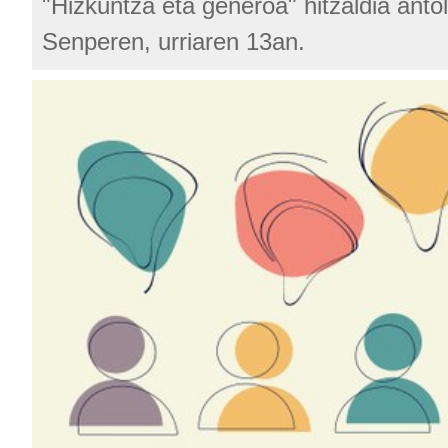
"Hizkuntza eta generoa" hitzaldia ant
Senperen, urriaren 13an.