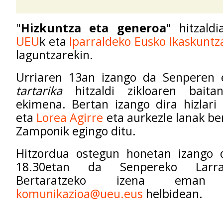
"
Hizkuntza eta generoa
" hitzald
UEU
k eta
Iparraldeko Eusko Ikaskuntz
laguntzarekin.
Urriaren 13an izango da Senperen
tartarika
hitzaldi zikloaren bait
ekimena. Bertan izango dira hizlari
eta
Lorea Agirre
eta aurkezle lanak be
Zamponik egingo ditu.
Hitzordua ostegun honetan izango d
18.30etan da Senpereko Larra
Bertaratzeko izena ema
komunikazioa@ueu.eus
helbidean.