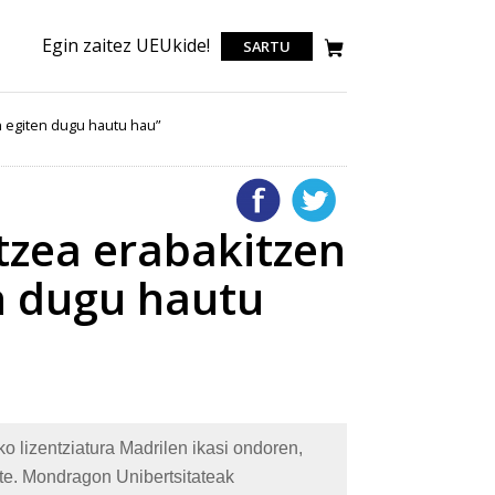
Egin zaitez UEUkide!
SARTU
n egiten dugu hautu hau”
rtzea erabakitzen
n dugu hautu
o lizentziatura Madrilen ikasi ondoren,
te. Mondragon Unibertsitateak