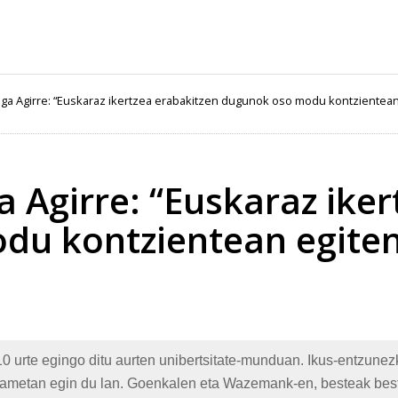
raga Agirre: “Euskaraz ikertzea erabakitzen dugunok oso modu kontzientea
a Agirre: “Euskaraz ike
du kontzientean egite
10 urte egingo ditu aurten unibertsitate-munduan. Ikus-entzunezk
ogrametan egin du lan. Goenkalen eta Wazemank-en, besteak bes