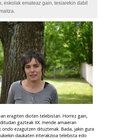
, eskolak emateaz gain, tesiarekin dabil
maitza.
 eragiten dioten telebistari. Horrez gain,
u ditudan gazteak XX. mende amaieran
rak ondo ezagutzen dituztenak. Bada, jakin gura
ukiekin daukaten interakzioa telebista edo