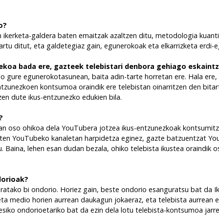
o?
 ikerketa-galdera baten emaitzak azaltzen ditu, metodologia kuantit
rtu ditut, eta galdetegiaz gain, egunerokoak eta elkarrizketa erdi-eg
koa bada ere, gazteek telebistari denbora gehiago eskaintz
go gure egunerokotasunean, baita adin-tarte horretan ere. Hala ere,
tzunezkoen kontsumoa oraindik ere telebistan oinarritzen den bitart
zen dute ikus-entzunezko edukien bila.
?
tean oso ohikoa dela YouTubera jotzea ikus-entzunezkoak kontsumitz
zten YouTubeko kanaletan harpidetza eginez, gazte batzuentzat You
u. Baina, lehen esan dudan bezala, ohiko telebista ikustea oraindi
dorioak?
ratako bi ondorio. Horiez gain, beste ondorio esanguratsu bat da 
eta medio horien aurrean daukagun jokaeraz, eta telebista aurrean eg
tesiko ondorioetariko bat da ezin dela lotu telebista-kontsumoa jar