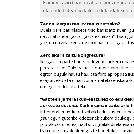
Komunikazio Gradua abian jarri zuenean auk
eta ondo bidean uztailean defendatuko du. 
Zer da ikergaztea izatea zuretzako?
Duela pare bat hilabete txio bat idatzi nuen, g
naiz, nahiz eta gazte-gazte ez naizen”. Esan gu
gaztea naizela ikertzaile moduan, eta “gaztetasu
Zerk ekarri zaitu kongresura?
Ikergazten parte hartzen dugunoi aukera ona e
plazaratzeko. Gainera, uste dut euskaraz iker
egiten dugula hautu hau; eta foro aproposa iru
ezagutzeko eta oihartzuna emateko euskarazko i
ere egiten dela esateko.
“Gazteen jarrera ikus-entzunezko edukiekin
aurkeztu duzuna. Zerk eraman zaitu arlo h
Internetek mundu bat zabaldu du ikus-entzunezk
gaur egun gutariko edozeinek aukera daukagu e
jaiotakoak direnez, natibo digitalak direla esa
izan dut zeintzuk diren gazte horiek ikus-entz