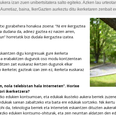
era izan zuen unibertsitatera salto egiteko. Azken lau urteotan
Aurretiaz, baina, IkerGazten aurkeztu ditu ikerketaren zenbait e
utxi gorabehera honakoa zioena: “Ni ere ikergaztea
ra dudana da, adinez gaztea ez naizen arren,
n” horretatik bizi dudala ikergaztea izatea.
skaintzen digu kongresuak gure ikerketa
tzea erabakitzen dugunok oso modu kontzientean
ditzen zait euskaraz ikertzen dugunok elkar
kerketei; gazteak izan zein ez, ikerketa euskaraz
, nola telebistan hala Interneten”. Horixe
ori ikerketzera?
o edukien kontsumoan, eta edukiak ikusteko aukera berriek zuzenean
dukiak sarean zabaltzeko eta baita ere edukiak sortzeko. Nik ikert
n ohi da, teknologia berriek eta Internetek eskaintzen dituzten auke
unezko edukien kontsumo-ohiturak, eta zein neurritan aldatzen den ed