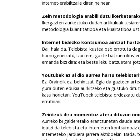
internet-erabiltzaile diren heinean.
Zein metodologia erabili duzu ikerketarak
Ikergazten aurkeztuko dudan artikuluak tesiaren
metodologia kuantitatiboa eta kualitatiboa uzta
Internet bidezko kontsumoa aintzat hartze
Bai, hala da. Telebista ikustea oso errotuta da
homogeneizatu; izan ere, gazte batzuen ikus-en
emanda bizi dira; eta beste leku batzuetara jot
Youtubek ez al dio aurrea hartu telebistari
Ez. Oraindik ez, behintzat. Egia da gazteen ar
gura duten edukia aurkitzeko eta gustuko ditu
kasu horietan, YouTubek telebista ordezkatu d
errutinan.
Zeintzuk dira momentuz atera dituzun on
Aurreko bi galderetako erantzunetan daude ate
idatzi da telebista eta Interneten kontsumoaz 
Interneteko jarduera jarrera aktiboekin. Bada, 