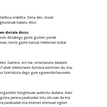
atiboa erabilita. Dena den, tesian
ituratuak baliatu ditut.
en diotela diozu.
 ezin ditzakegu gazte guztien joerak
ean, beste gazte batzuk telebistari bizkar
eko. Gainera, oro har, erraztasuna daukate
Tubek telebistaren funtzioa betetzen du; eta,
k oso txertatuta dago gure egunerokotasuneko
Ikergazteko kongresuan aurkeztu dudana. Asko
otea jarrera pasiboekin lotu ohi izan da eta
rera pasiboekin eta Internet-eremuan egiten