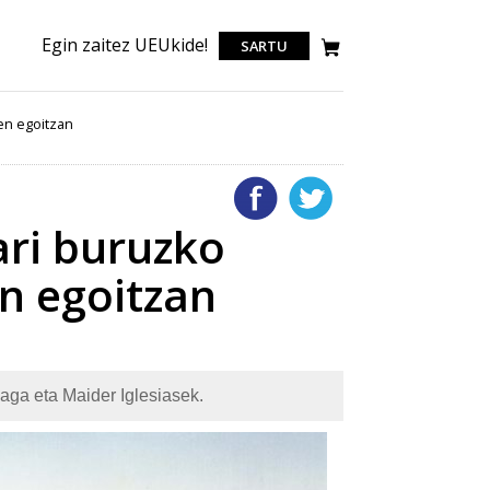
Egin zaitez UEUkide!
SARTU
en egoitzan
ari buruzko
en egoitzan
aga eta Maider Iglesiasek.