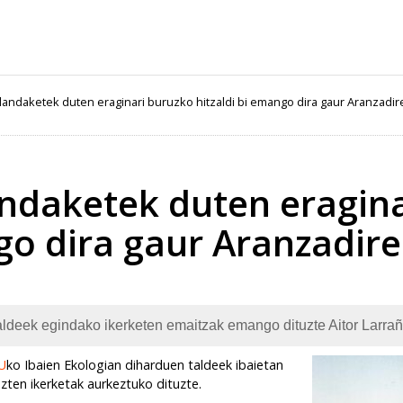
 landaketek duten eraginari buruzko hitzaldi bi emango dira gaur Aranzadir
andaketek duten eragin
go dira gaur Aranzadir
deek egindako ikerketen emaitzak emango dituzte Aitor Larrañ
U
ko Ibaien Ekologian diharduen taldeek ibaietan
zten ikerketak aurkeztuko dituzte.