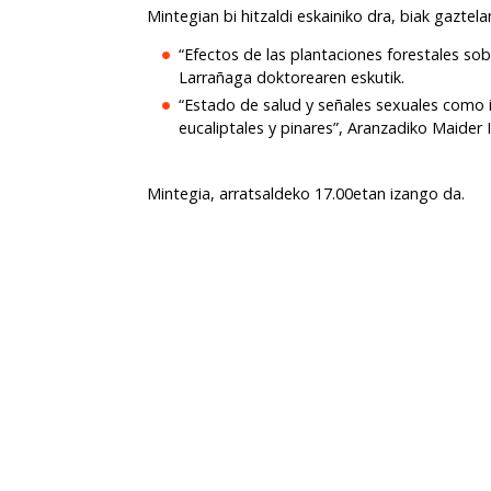
Mintegian bi hitzaldi eskainiko dra, biak gaztela
“Efectos de las plantaciones forestales sobre
Larrañaga doktorearen eskutik.
“Estado de salud y señales sexuales como i
eucaliptales y pinares”, Aranzadiko Maider 
Mintegia, arratsaldeko 17.00etan izango da.