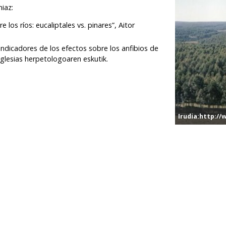
niaz:
 los ríos: eucaliptales vs. pinares”, Aitor
ndicadores de los efectos sobre los anfibios de
Iglesias herpetologoaren eskutik.
Irudia:http://