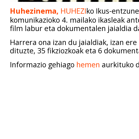
Huhezinema,
HUHEZI
ko Ikus-entzun
komunikazioko 4. mailako ikasleak anto
film labur eta dokumentalen jaialdia d
Harrera ona izan du jaialdiak, izan ere 
dituzte, 35 fikziozkoak eta 6 dokument
Informazio gehiago
hemen
aurkituko 