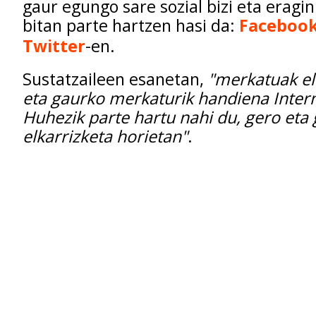
gaur egungo sare sozial bizi eta eragi
bitan parte hartzen hasi da:
Faceboo
Twitter
-en.
Sustatzaileen esanetan,
"merkatuak elk
eta gaurko merkaturik handiena Inter
Huhezik parte hartu nahi du, gero eta 
elkarrizketa horietan"
.