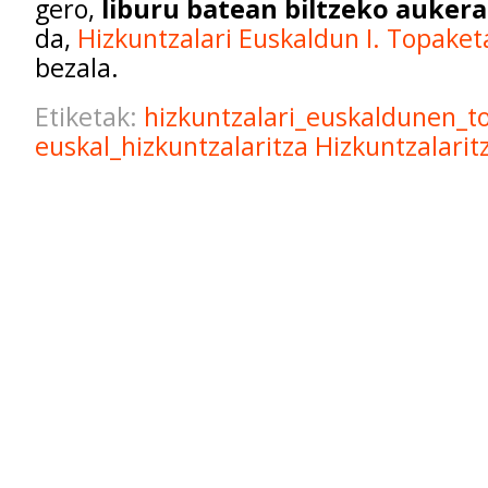
gero,
liburu batean biltzeko aukera
da,
Hizkuntzalari Euskaldun I. Topaket
bezala.
Etiketak:
hizkuntzalari_euskaldunen_t
euskal_hizkuntzalaritza
Hizkuntzalarit