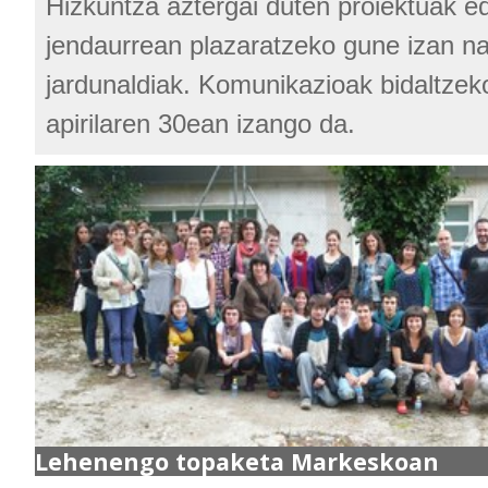
Hizkuntza aztergai duten proiektuak ed
jendaurrean plazaratzeko gune izan na
jardunaldiak. Komunikazioak bidaltze
apirilaren 30ean izango da.
Lehenengo topaketa Markeskoan