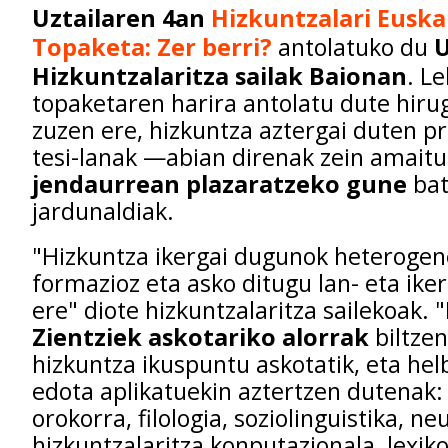
Uztailaren 4an
Hizkuntzalari Euskal
Topaketa: Zer berri?
antolatuko du
Hizkuntzalaritza sailak Baionan
. L
topaketaren harira antolatu dute hiru
zuzen ere, hizkuntza aztergai duten p
tesi-lanak —abian direnak zein amait
jendaurrean plazaratzeko gune
bat
jardunaldiak.
"Hizkuntza ikergai dugunok heterogen
formazioz eta asko ditugu lan- eta ik
ere" diote hizkuntzalaritza sailekoak. "
Zientziek askotariko alorrak
biltzen
hizkuntza ikuspuntu askotatik, eta hel
edota aplikatuekin aztertzen dutenak: 
orokorra, filologia, soziolinguistika, ne
hizkuntzalaritza konputazionala, lexiko