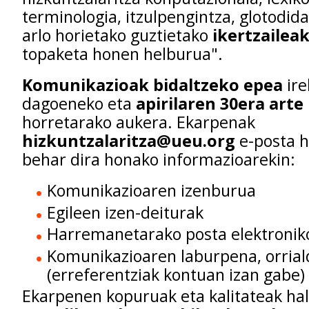
terminologia, itzulpengintza, glotodid
arlo horietako guztietako
ikertzaileak
topaketa honen helburua".
Komunikazioak bidaltzeko epea
ire
dagoeneko eta
apirilaren 30era arte
horretarako aukera. Ekarpenak
hizkuntzalaritza@ueu.org
e-posta h
behar dira honako informazioarekin:
Komunikazioaren izenburua
Egileen izen-deiturak
Harremanetarako posta elektronik
Komunikazioaren laburpena, orrial
(erreferentziak kontuan izan gabe)
Ekarpenen kopuruak eta kalitateak hal