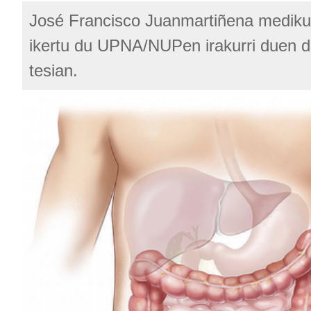
José Francisco Juanmartiñena mediku
ikertu du UPNA/NUPen irakurri duen d
tesian.