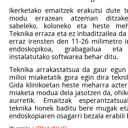
Ikerketako emaitzek erakutsi dute t
modu errazean atzeman ditzakee
sabeleko, koloneko eta heste meh
Teknika erraza eta ez inbaditzailea d
erraz irensten den 11-26 milimetro 
endoskopikoa, grabagailua eta 
instalatutako softwarea behar ditu.
Teknika arrakastatsua da gaur egu
milioi miaketatik gora egin dira tekni
Gida klinikoetan heste meharra azte
miaketa modua dela jasotzen da, ohi
aurretik. Emaitzak esperantzatsu
teknika honek baditu bere mugak eta
endoskopiaren osagarri bezala erabili