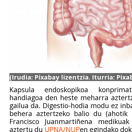
(Irudia: Pixabay lizentzia. Iturria: Pixa
Kapsula endoskopikoa konprim
handiagoa den heste meharra azter
gailua da. Digestio-hodia modu ez inba
behera aztertzeko balio du (ahotik 
Francisco Juanmartiñena medikuak
aztertu du
UPNA/NUP
en egindako dok