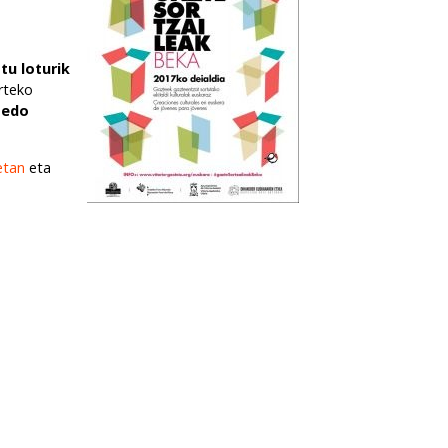
tu loturik
arteko
 edo
oetan
eta