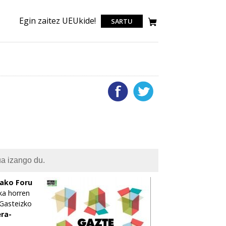
Egin zaitez UEUkide!
SARTU
ua izango du.
ako Foru
eka horren
 Gasteizko
ra-