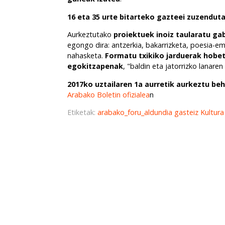
16 eta 35 urte bitarteko gazteei zuzendut
Aurkeztutako
proiektuek inoiz taularatu ga
egongo dira: antzerkia, bakarrizketa, poesia-ema
nahasketa.
Formatu txikiko jarduerak hobet
egokitzapenak
, "baldin eta jatorrizko lanaren
2017ko uztailaren 1a aurretik aurkeztu beh
Arabako Boletin ofizialea
n
Etiketak:
arabako_foru_aldundia
gasteiz
Kultur