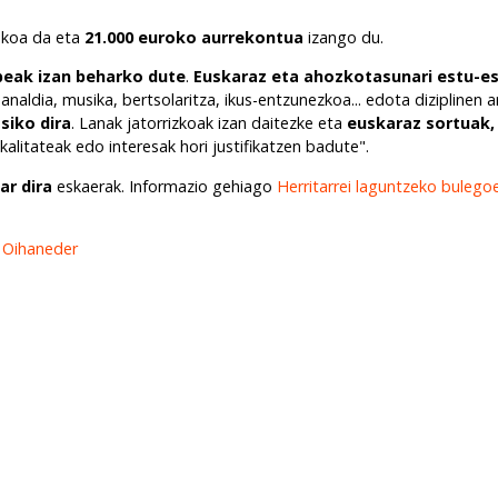
a
koa da eta
21.000 euroko aurrekontua
izango du.
beak izan beharko dute
.
Euskaraz eta ahozkotasunari estu-es
naldia, musika, bertsolaritza, ikus-entzunezkoa... edota diziplinen 
siko dira
. Lanak jatorrizkoak izan daitezke eta
euskaraz sortuak,
 kalitateak edo interesak hori justifikatzen badute".
ar dira
eskaerak. Informazio gehiago
Herritarrei laguntzeko buleg
a
Oihaneder