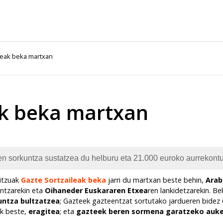
leak beka martxan
ak beka martxan
en sorkuntza sustatzea du helburu eta 21.000 euroko aurrekont
bitzuak
Gazte Sortzaileak beka
jarri du martxan beste behin,
Arab
untzarekin eta
Oihaneder Euskararen Etxea
ren lankidetzarekin. B
untza bultzatzea
; Gazteek gazteentzat sortutako jardueren bidez
ak beste,
eragitea
; eta
gazteek beren sormena garatzeko auke